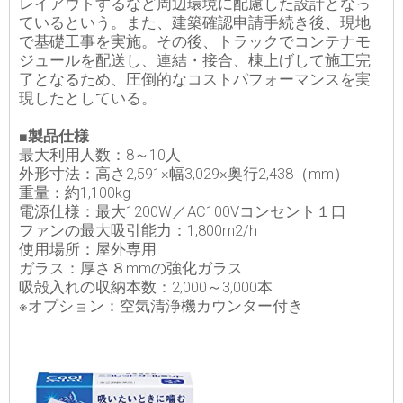
レイアウトするなど周辺環境に配慮した設計となっ
ているという。また、建築確認申請手続き後、現地
で基礎工事を実施。その後、トラックでコンテナモ
ジュールを配送し、連結・接合、棟上げして施工完
了となるため、圧倒的なコストパフォーマンスを実
現したとしている。
■製品仕様
最大利用人数：8～10人
外形寸法：高さ2,591×幅3,029×奥行2,438（mm）
重量：約1,100kg
電源仕様：最大1200W／AC100Vコンセント１口
ファンの最大吸引能力：1,800m2/h
使用場所：屋外専用
ガラス：厚さ８mmの強化ガラス
吸殻入れの収納本数：2,000～3,000本
※オプション：空気清浄機カウンター付き