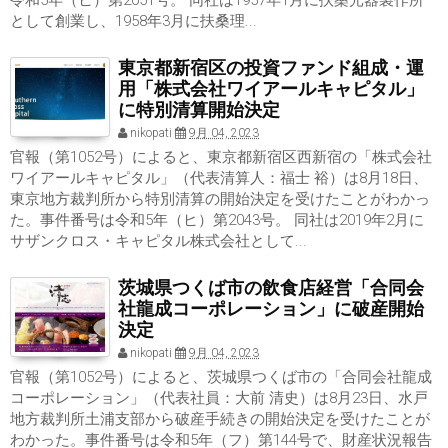
令和5年（ヒ）第2051号。 同社は1957年1月に扶桑光器製作所
として創業し、1958年3月に扶桑理...
東京都新宿区の投資ファンド組成・運
用「株式会社ワイアールキャピタル」
に特別清算開始決定
nikopati
9月 04, 2023
官報（第1052号）によると、東京都新宿区西新宿の「株式会社
ワイアールキャピタル」（代表清算人：福士 裕）は8月18日、
東京地方裁判所から特別清算の開始決定を受けたことがわかっ
た。事件番号は令和5年（ヒ）第2043号。 同社は2019年2月に
サザンクロス・キャピタル株式会社として...
茨城県つくば市の飲食店経営「合同会
社龍成コーポレーション」に破産開始
決定
nikopati
9月 04, 2023
官報（第1052号）によると、茨城県つくば市の「合同会社龍成
コーポレーション」（代表社員：大前 清史）は8月23日、水戸
地方裁判所土浦支部から破産手続きの開始決定を受けたことが
わかった。事件番号は令和5年（フ）第144号で、財産状況報告