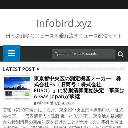
infobird.xyz
日々の雑多なニュースを垂れ流すニュース配信サイト
LATEST POST
東京都中央区の測定機器メーカー「株
式会社ES（旧商号：株式会社
FUSO）」に特別清算開始決定 事業は
A-Gas Japanが承継
nikopati
9月 04, 2023
官報（第1052号）によると、東京都中央区日本橋浜町の「株式
会社ES」（代表清算人：遠藤 進）は8月17日、東京地方裁判所
から特別清算の開始決定を受けたことがわかった。事件番号は