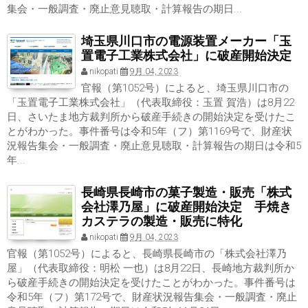
集会・一般調査・廃止意見聴取・計算報告の期日...
埼玉県川口市の電源装置メーカー「玉
置電子工業株式会社」に破産開始決定
nikopati
9月 04, 2023
官報（第1052号）によると、埼玉県川口市の
「玉置電子工業株式会社」（代表取締役：玉置 賀浩）は8月22
日、さいたま地方裁判所から破産手続きの開始決定を受けたこ
とがわかった。事件番号は令和5年（フ）第1169号で、財産状
況報告集会・一般調査・廃止意見聴取・計算報告の期日は令和5
年...
長崎県長崎市の菓子製造・販売「株式
会社澤乃屋」に破産開始決定 手焼き
カステラの製造・販売に特化
nikopati
9月 04, 2023
官報（第1052号）によると、長崎県長崎市の「株式会社澤乃
屋」（代表取締役：明松 一也）は8月22日、長崎地方裁判所か
ら破産手続きの開始決定を受けたことがわかった。事件番号は
令和5年（フ）第172号で、財産状況報告集会・一般調査・廃止