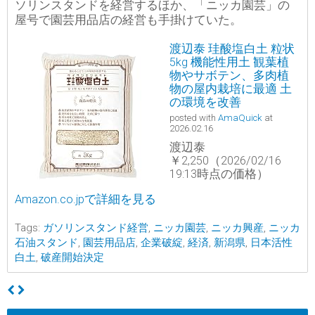
ソリンスタンドを経営するほか、「ニッカ園芸」の
屋号で園芸用品店の経営も手掛けていた。
渡辺泰 珪酸塩白土 粒状
5kg 機能性用土 観葉植
物やサボテン、多肉植
物の屋内栽培に最適 土
の環境を改善
posted with
AmaQuick
at
2026.02.16
渡辺泰
￥2,250（2026/02/16
19:13時点の価格）
Amazon.co.jpで詳細を見る
Tags:
ガソリンスタンド経営
,
ニッカ園芸
,
ニッカ興産
,
ニッカ
石油スタンド
,
園芸用品店
,
企業破綻
,
経済
,
新潟県
,
日本活性
白土
,
破産開始決定