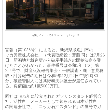
画像はイメージです Generated by ImageFX
官報（第1036号）によると、新潟県糸魚川市の「ニ
ッカ興産株式会社」（代表取締役：斎藤 司）は7月28
日、新潟地方裁判所から破産手続きの開始決定を受
けたことがわかった。事件番号は令和5年（フ）第
254号で、財産状況報告集会・一般調査・廃止意見聴
取・計算報告の期日は令和5年12月22日午後1時30
分、破産管財人には髙野泰夫弁護士が選任されてい
る。負債額は約1億5000万円。
同社は1972年に設立されたガソリンスタンド経営会
社。活性白土メーカーとして知られる日本活性白土
の関連会社で、「ニッカ石油スタンド」の屋号でガ