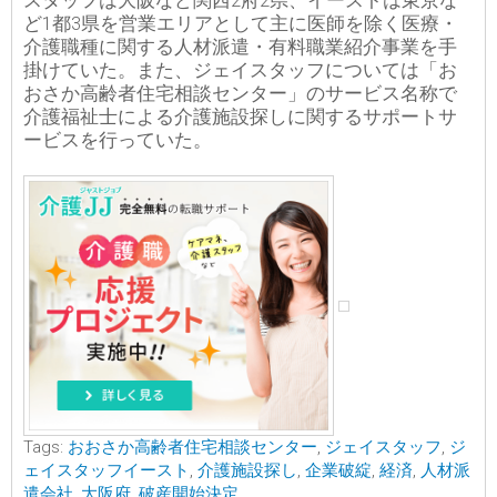
スタッフは大阪など関西2府2県、イーストは東京な
ど1都3県を営業エリアとして主に医師を除く医療・
介護職種に関する人材派遣・有料職業紹介事業を手
掛けていた。また、ジェイスタッフについては「お
おさか高齢者住宅相談センター」のサービス名称で
介護福祉士による介護施設探しに関するサポートサ
ービスを行っていた。
Tags:
おおさか高齢者住宅相談センター
,
ジェイスタッフ
,
ジ
ェイスタッフイースト
,
介護施設探し
,
企業破綻
,
経済
,
人材派
遣会社
,
大阪府
,
破産開始決定