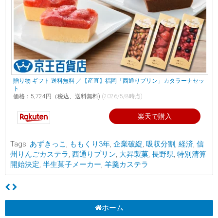
贈り物 ギフト 送料無料 ／【産直】福岡「西通りプリン」カタラーナセッ
ト
価格：5,724円（税込、送料無料)
(2026/5/8時点)
楽天で購入
Tags:
あずきっこ
,
ももくり3年
,
企業破綻
,
吸収分割
,
経済
,
信
州りんごカステラ
,
西通りプリン
,
大昇製菓
,
長野県
,
特別清算
開始決定
,
半生菓子メーカー
,
羊羹カステラ
ホーム