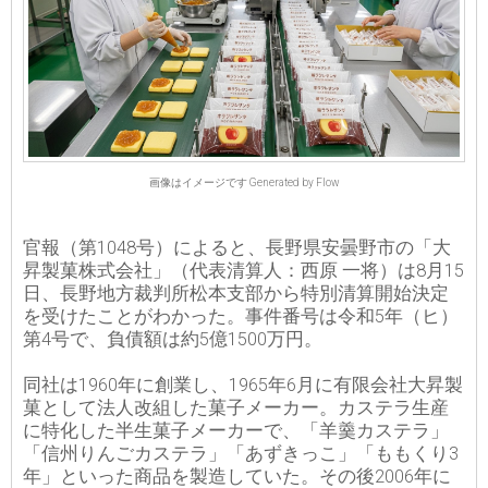
画像はイメージです Generated by Flow
官報（第1048号）によると、長野県安曇野市の「大
昇製菓株式会社」（代表清算人：西原 一将）は8月15
日、長野地方裁判所松本支部から特別清算開始決定
を受けたことがわかった。事件番号は令和5年（ヒ）
第4号で、負債額は約5億1500万円。
同社は1960年に創業し、1965年6月に有限会社大昇製
菓として法人改組した菓子メーカー。カステラ生産
に特化した半生菓子メーカーで、「羊羹カステラ」
「信州りんごカステラ」「あずきっこ」「ももくり3
年」といった商品を製造していた。その後2006年に