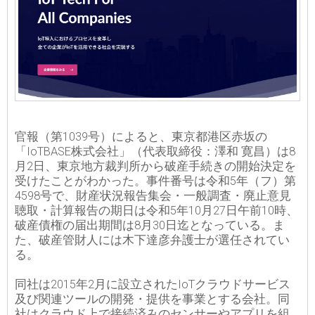
官報（第1039号）によると、東京都港区赤坂の
「IoTBASE株式会社」（代表取締役：澤和 寛昌）は8
月2日、東京地方裁判所から破産手続きの開始決定を
受けたことがわかった。事件番号は令和5年（フ）第
4598号で、財産状況報告集会・一般調査・廃止意見
聴取・計算報告の期日は令和5年10月27日午前10時、
破産債権の届出期間は8月30日迄となっている。ま
た、破産管財人には木下達彦弁護士が選任されてい
る。
同社は2015年2月に設立されたIoTクラウドサービス
及び関連ツールの開発・提供を事業とする会社。同
社はクラウド上で接続済みのセンサーやアプリを組