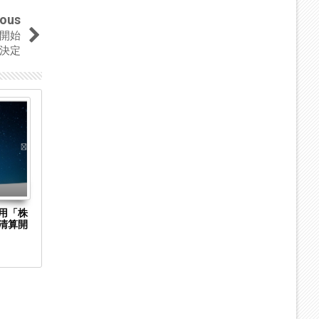
ious
開始
決定
04
04
Sep
Sep
2023
2023
用「株
東京都中央区の測定機器メーカー「株式会社
京都市下京区
清算開
ES（旧商号：株式会社FUSO）」に特別清算
Hirarintei 
開始決定 事業はA-Gas Japanが承継
始決定