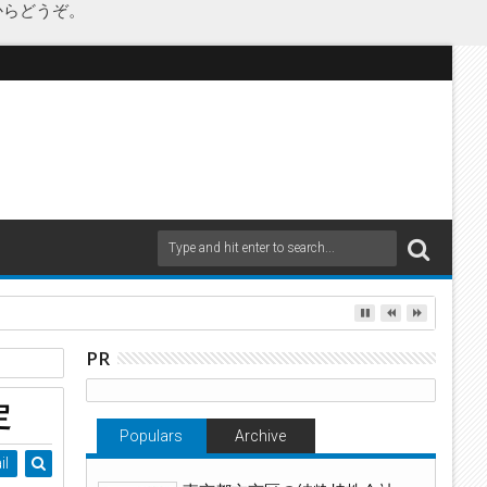
からどうぞ。
PR
定
Populars
Archive
il