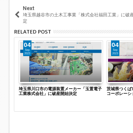
Next
埼玉県越谷市の土木工事業「株式会社福田工業」に破
定
RELATED POST
04
04
Sep
Sep
2023
2023
式会社澤
埼玉県川口市の電源装置メーカー「玉置電子
茨城県つくば
テラの製
工業株式会社」に破産開始決定
コーポレーシ