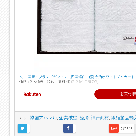
＼ 国産・ブランドギフト / 【四国巡白 白鷺 今治ホワイトジャカード
価格：2,376円（税込、送料別)
(2026/1/19時点)
楽天で
Tags:
韓国アパレル
,
企業破綻
,
経済
,
神戸商材
,
繊維製品輸
Share