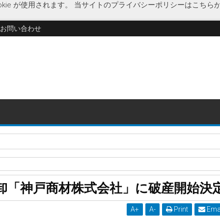
kie が使用されます。
当サイトのプライバシーポリシーはこちら
お問い合わせ
・運用「株式会社ワイアールキャピタル」に特別清算開始決定
破産開始決定
兵庫県
卸「神戸商材株式会社」に破産開始決
開始決定
A
+
A
-
Print
Ema