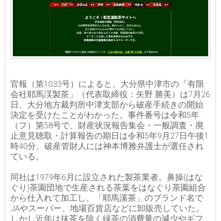
官報（第1033号）によると、大分県中津市の「有限
会社耶馬渓製茶」（代表取締役：矢野 勝美）は7月26
日、大分地方裁判所中津支部から破産手続きの開始
決定を受けたことがわかった。事件番号は令和5年
（フ）第58号で、財産状況報告集会・一般調査・廃
止意見聴取・計算報告の期日は令和5年9月27日午後1
時40分、破産管財人には神本博雅弁護士が選任され
ている。
同社は1979年6月に設立された製茶業者。鼻操(はな
ぐり)茶園団地で生産される茶葉をはなぐり茶園組合
から仕入れて加工し、「耶馬溪茶」のブランド名で
JAやスーパー、地場百貨店などに卸販売していた。
しかし近年は抹茶を除く緑茶の消費量の減少やギフ