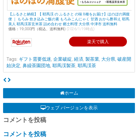
【ふるさと納税】【 耶馬渓 の ふるさと の味 8種をお届け】ほのぼの満腹
便 ｜ もろみ 炊き込みご飯の素 もろみこんにゃく 甘酒 おから酢和え 耶馬
美人 耶馬渓茶玄米茶 詰め合わせ 郷土料理 大分県 中津市 送料無料
価格：19,000円（税込、送料無料)
(2026/1/19時点)
楽天で購入
Tags:
ギフト需要低迷
,
企業破綻
,
経済
,
製茶業
,
大分県
,
破産開
始決定
,
鼻繰茶園団地
,
耶馬渓製茶
,
耶馬渓茶
ホーム
ウェブ バージョンを表示
コメントを投稿
コメントを投稿