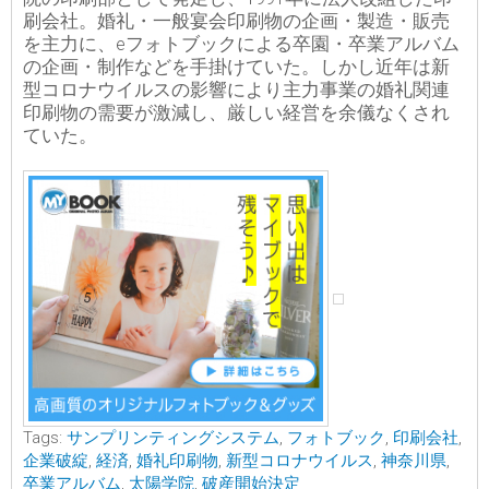
刷会社。婚礼・一般宴会印刷物の企画・製造・販売
を主力に、eフォトブックによる卒園・卒業アルバム
の企画・制作などを手掛けていた。しかし近年は新
型コロナウイルスの影響により主力事業の婚礼関連
印刷物の需要が激減し、厳しい経営を余儀なくされ
ていた。
Tags:
サンプリンティングシステム
,
フォトブック
,
印刷会社
,
企業破綻
,
経済
,
婚礼印刷物
,
新型コロナウイルス
,
神奈川県
,
卒業アルバム
,
太陽学院
,
破産開始決定