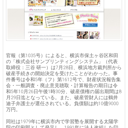
官報（第1035号）によると、横浜市保土ヶ谷区和田
の「株式会社サンプリンティングシステム」（代表
取締役：三谷 研一）は7月28日、横浜地方裁判所から
破産手続きの開始決定を受けたことがわかった。事
件番号は令和5年（フ）第1612号で、財産状況報告集
会・一般調査・廃止意見聴取・計算報告の期日は令
和5年10月26日午後1時30分、破産債権の届出期間は8
月29日迄となっている。また、破産管財人には鶴井
迪子弁護士が選任されている。負債額は約10億9000
万円。
同社は1979年に横浜市内で学習塾を展開する太陽学
院の印刷部として発足し、1991年に法人改組した印