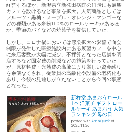
経営するほか、新潟県立新発田病院の11階にも展望
カフェを設けるなど事業を拡大。人気商品としては
フルーツ・黒糖・メープル・オレンジ・マンゴーな
どの種類がある米粉100％のロールケーキがあるほ
か、季節のパイなどの焼菓子を提供していた。
しかし、コロナ禍においては感染拡大の影響で面会
制限が発生した医療施設内にある展望カフェを中心
に来店客数が大幅に減少。不採算となった店舗を閉
店するなど固定費の削減などの施策を行っていた
が、原材料費・光熱費の高騰により厳しい資金繰り
を余儀なくされ、従業員の高齢化や設備の老朽化も
あり、今後の見通しが立たないことから今回の事態
となった。
新杵堂 あまおうロール
1本 洋菓子 ギフト ロー
ルケーキ あまおう 人気
ランキング 母の日
posted with
AmaQuick
at
2025.11.26