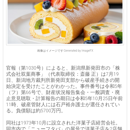
画像はイメージです Generated by ImageFX
官報（第1030号）によると、新潟県新発田市の「株
式会社双葉商事」（代表取締役：斎藤 正）は7月19
日、新潟地方裁判所新発田支部から破産手続きの開
始決定を受けたことがわかった。事件番号は令和5年
（フ）第66号で、財産状況報告集会・一般調査・廃
止意見聴取・計算報告の期日は令和5年10月25日午前
11時、破産管財人には石戸裕弁護士が選任されてい
る。負債額は約5700万円。
同社は1973年10月に設立された洋菓子店経営会社。
同市内で「ニューフタバ」の屋号で洋菓子店を2店舗