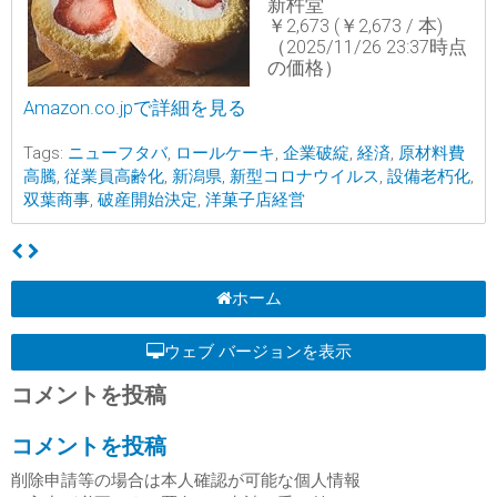
新杵堂
￥2,673 (￥2,673 / 本)
（2025/11/26 23:37時点
の価格）
Amazon.co.jpで詳細を見る
Tags:
ニューフタバ
,
ロールケーキ
,
企業破綻
,
経済
,
原材料費
高騰
,
従業員高齢化
,
新潟県
,
新型コロナウイルス
,
設備老朽化
,
双葉商事
,
破産開始決定
,
洋菓子店経営
ホーム
ウェブ バージョンを表示
コメントを投稿
コメントを投稿
削除申請等の場合は本人確認が可能な個人情報