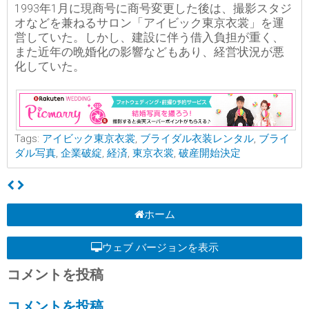
1993年1月に現商号に商号変更した後は、撮影スタジ
オなどを兼ねるサロン「アイビック東京衣裳」を運
営していた。しかし、建設に伴う借入負担が重く、
また近年の晩婚化の影響などもあり、経営状況が悪
化していた。
Tags:
アイビック東京衣裳
,
ブライダル衣装レンタル
,
ブライ
ダル写真
,
企業破綻
,
経済
,
東京衣裳
,
破産開始決定
ホーム
ウェブ バージョンを表示
コメントを投稿
コメントを投稿