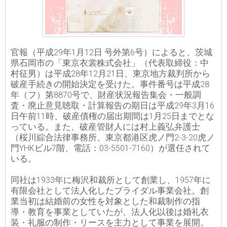
官報（平成29年1月12日 号外第6号）によると、茨城
県石岡市の「東京衣裳株式会社」（代表取締役：中
村征男）は平成28年12月21日、東京地方裁判所から
破産手続きの開始決定を受けた。事件番号は平成28
年（フ）第8870号で、財産状況報告集会・一般調
査・廃止意見聴取・計算報告の期日は平成29年3月16
日午前11時、破産債権の届出期間は1月25日までとな
っている。また、破産管財人には村上義弘弁護士
（桜川綜合法律事務所、東京都港区虎ノ門2-3-20虎ノ
門YHKビル7階、電話：03-5501-7160）が選任されて
いる。
同社は1933年に梅沢和裁所として創業し、1957年に
有限会社として法人化したブライダル事業会社。創
業当初は結婚前の女性を対象とした和裁制作の指
導・教育を事業としていたが、法人化以後は婚礼衣
装・礼服の制作・リースを主力として事業を展開。