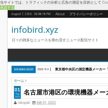
当サイトでは、トラフィックの分析と広告の測定を目的として Coo
承諾する
About
プライバシーポリシー
August 7, 2026
06:08:19 PM
infobird.xyz
日々の雑多なニュースを垂れ流すニュース配信サイト
東京都中央区の測定機器メーカー「株
BREAKING NEWS
2023-9-4
ホーム
オークス
ペレット燃料
愛知県
環境機器メーカー
企業
01
名古屋市港区の環境機器メー
有機性廃棄物熱分解装置
名古屋市港区の環境機器メーカー
Aug
2023
nikopati
8月 01, 2023