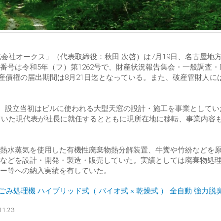
式会社オークス」（代表取締役：秋田 次啓）は7月19日、名古屋地
号は令和5年（フ）第1262号で、財産状況報告集会・一般調査・
破産債権の届出期間は8月21日迄となっている。また、破産管財人に
ー。設立当初はビルに使われる大型天窓の設計・施工を事業としてい
していた現代表が社長に就任するとともに現所在地に移転、事業内容
熱水蒸気を使用した有機性廃棄物熱分解装置、牛糞や竹紛などを
などを設計・開発・製造・販売していた。実績としては廃棄物処
ー等への納入実績を有していた。
家庭用 生ごみ処理機 ハイブリッド式（ バイオ式 × 乾燥式 ） 全自動 強力
11.23