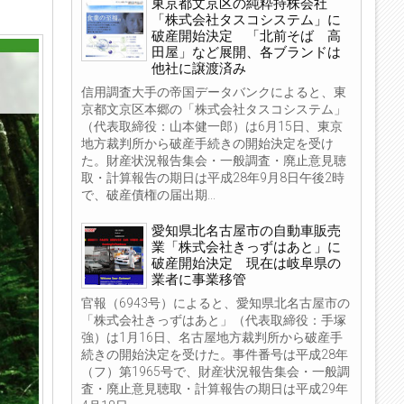
東京都文京区の純粋持株会社
「株式会社タスコシステム」に
破産開始決定 「北前そば 高
田屋」など展開、各ブランドは
他社に譲渡済み
信用調査大手の帝国データバンクによると、東
京都文京区本郷の「株式会社タスコシステム」
（代表取締役：山本健一郎）は6月15日、東京
地方裁判所から破産手続きの開始決定を受け
た。財産状況報告集会・一般調査・廃止意見聴
取・計算報告の期日は平成28年9月8日午後2時
で、破産債権の届出期...
愛知県北名古屋市の自動車販売
業「株式会社きっずはあと」に
破産開始決定 現在は岐阜県の
業者に事業移管
官報（6943号）によると、愛知県北名古屋市の
「株式会社きっずはあと」（代表取締役：手塚
強）は1月16日、名古屋地方裁判所から破産手
続きの開始決定を受けた。事件番号は平成28年
（フ）第1965号で、財産状況報告集会・一般調
査・廃止意見聴取・計算報告の期日は平成29年