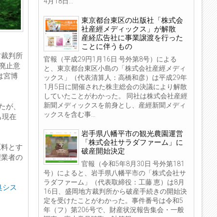
4月18日...
東京都台東区の出版社「株式会
社産經メディックス」が解散
産経広告社に事業譲渡を行った
ことに伴うもの
方裁判所
官報（平成29円1月16日 号外第8号）による
廃止意
と、東京都台東区小島の「株式会社産經メディ
は宮博
ックス」（代表清算人：高橋和彦）は平成29年
1月5日に開催された株主総会の決議により解散
していたことがわかった。 同社は株式会社産經
新聞メディックスを前身とし、産經新聞メディ
たが、
ックスを含む事...
も現在
岩手県八幡平市の観光農園運営
「株式会社サラダファーム」に
原料とす
破産開始決定
理業者の
官報（令和5年8月30日 号外第181
号）によると、岩手県八幡平市の「株式会社サ
ラダファーム」（代表取締役：工藤 恵）は8月
脱臭シス
16日、盛岡地方裁判所から破産手続きの開始決
定を受けたことがわかった。事件番号は令和5
年（フ）第206号で、財産状況報告集会・一般