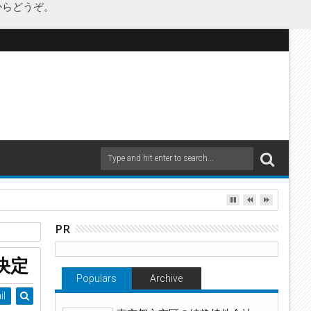
からどうぞ。
as Japanが承継
PR
決定
Populars
Archive
il