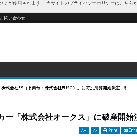
kie が使用されます。
当サイトのプライバシーポリシーはこちら
お問い合わせ
式会社ES（旧商号：株式会社FUSO）」に特別清算開始決定 事業はA-G
破綻
経済
農業用ストーブ
破産開始決定
廃棄物乾燥機
カー「株式会社オークス」に破産開始
「株式会社オークス」に破産開始決定
A
+
A
-
Print
Ema