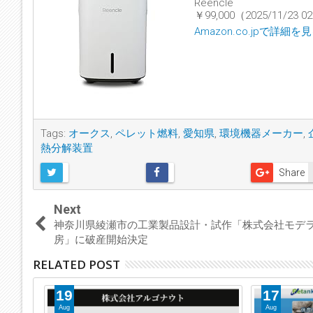
Reencle
￥99,000（2025/11/23
Amazon.co.jpで詳細を
Tags:
オークス
,
ペレット燃料
,
愛知県
,
環境機器メーカー
,
熱分解装置
Share
Next
神奈川県綾瀬市の工業製品設計・試作「株式会社モデ
房」に破産開始決定
RELATED POST
19
17
Aug
Aug