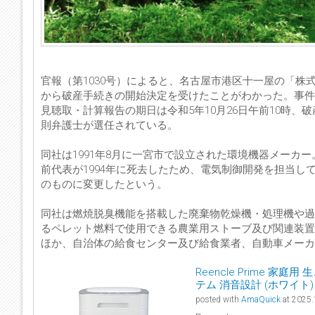
官報（第1030号）によると、名古屋市港区十一屋の「株
から破産手続きの開始決定を受けたことがわかった。事件番
見聴取・計算報告の期日は令和5年10月26日午前10時、
則弁護士が選任されている。
同社は1991年8月に一宮市で設立された環境機器メーカ
前代表が1994年に死去したため、電気制御開発を担当
のものに変更したという。
同社は燃焼脱臭機能を搭載した廃棄物乾燥機・処理機や過
るペレット燃料で使用できる農業用ストーブ及び関連装置
ほか、自治体の給食センター及び給食業者、自動車メーカ
Reencle Prime 
テム 消音設計 (ホワイト)
posted with
AmaQuick
at 2025.