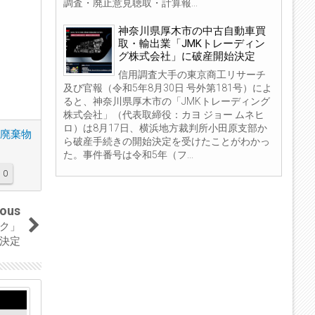
調査・廃止意見聴取・計算報...
神奈川県厚木市の中古自動車買
取・輸出業「JMKトレーディン
グ株式会社」に破産開始決定
信用調査大手の東京商工リサーチ
及び官報（令和5年8月30日 号外第181号）によ
ると、神奈川県厚木市の「JMKトレーディング
株式会社」（代表取締役：カヨ ジョー ムネヒ
ロ）は8月17日、横浜地方裁判所小田原支部か
廃棄物
ら破産手続きの開始決定を受けたことがわかっ
た。事件番号は令和5年（フ...
0
ious
ク」
決定
12
06
Aug
Aug