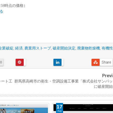
 02:58時点の価格）
見る
企業破綻
,
経済
,
農業用ストーブ
,
破産開始決定
,
廃棄物乾燥機
,
有機性
Share
0
Prev
ラート工
群馬県高崎市の衛生・空調設備工事業「株式会社サンパッ
に破産開始
17
Aug