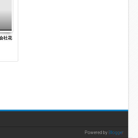
2023
2023
会社花
愛知県高浜市の一般貨物自動車運送業「株式
名古屋市熱田
会社グッドロード」に破産開始決定
社栄食」に破
裁で採算悪化
Powered by
Blogger