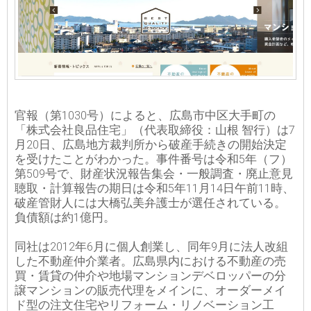
官報（第1030号）によると、広島市中区大手町の
「株式会社良品住宅」（代表取締役：山根 智行）は7
月20日、広島地方裁判所から破産手続きの開始決定
を受けたことがわかった。事件番号は令和5年（フ）
第509号で、財産状況報告集会・一般調査・廃止意見
聴取・計算報告の期日は令和5年11月14日午前11時、
破産管財人には大橋弘美弁護士が選任されている。
負債額は約1億円。
同社は2012年6月に個人創業し、同年9月に法人改組
した不動産仲介業者。広島県内における不動産の売
買・賃貸の仲介や地場マンションデベロッパーの分
譲マンションの販売代理をメインに、オーダーメイ
ド型の注文住宅やリフォーム・リノベーション工