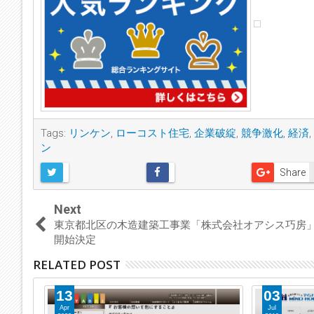
Tags:
リンケン
,
ローコスト住宅
,
企業破綻
,
競争激化
,
経済
,
ン
Share
Next
東京都北区の木造建築工事業「株式会社オアシス巧房
開始決定
RELATED POST
13
03
Apr
Jul