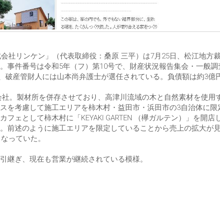
式会社リンケン」（代表取締役：桑原 三平）は7月25日、松江地方
。事件番号は令和5年（フ）第10号で、財産状況報告集会・一般調
1時、破産管財人には山本尚弁護士が選任されている。負債額は約3億
建築会社。製材所を併存させており、高津川流域の木と自然素材を使用
スを考慮して施工エリアを柿木村・益田市・浜田市の3自治体に限
として柿木村に「KEYAKI GARTEN （欅ガルテン）」を開店
。前述のように施工エリアを限定していることから売上の拡大が
となっていた。
を引継ぎ、現在も営業が継続されている模様。