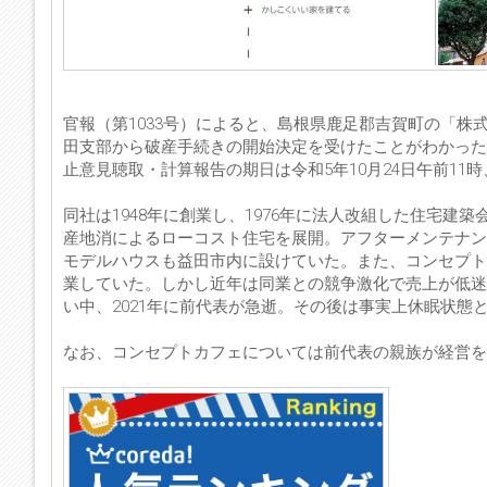
官報（第1033号）によると、島根県鹿足郡吉賀町の「株
田支部から破産手続きの開始決定を受けたことがわかった
止意見聴取・計算報告の期日は令和5年10月24日午前1
同社は1948年に創業し、1976年に法人改組した住宅
産地消によるローコスト住宅を展開。アフターメンテナン
モデルハウスも益田市内に設けていた。また、コンセプトカフェ
業していた。しかし近年は同業との競争激化で売上が低迷
い中、2021年に前代表が急逝。その後は事実上休眠状態
なお、コンセプトカフェについては前代表の親族が経営