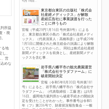
4月18日...
東京都台東区の出版社「株式会
社産經メディックス」が解散
産経広告社に事業譲渡を行った
ことに伴うもの
裁判所益
官報（平成29円1月16日 号外第8号）による
査・廃
と、東京都台東区小島の「株式会社産經メディ
円。
ックス」（代表清算人：高橋和彦）は平成29年
1月5日に開催された株主総会の決議により解散
する地
していたことがわかった。 同社は株式会社産經
新聞メディックスを前身とし、産經新聞メディ
定し、
ックスを含む事...
し、営
見込めな
岩手県八幡平市の観光農園運営
「株式会社サラダファーム」に
破産開始決定
官報（令和5年8月30日 号外第181
号）によると、岩手県八幡平市の「株式会社サ
ラダファーム」（代表取締役：工藤 恵）は8月
16日、盛岡地方裁判所から破産手続きの開始決
定を受けたことがわかった。事件番号は令和5
年（フ）第206号で、財産状況報告集会・一般