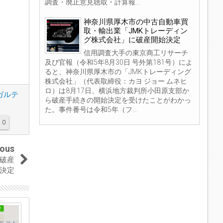
調査・廃止意見聴取・計算報...
神奈川県厚木市の中古自動車買
取・輸出業「JMKトレーディン
グ株式会社」に破産開始決定
信用調査大手の東京商工リサーチ
及び官報（令和5年8月30日 号外第181号）によ
ると、神奈川県厚木市の「JMKトレーディング
株式会社」（代表取締役：カヨ ジョー ムネヒ
ロ）は8月17日、横浜地方裁判所小田原支部か
ガルテ
ら破産手続きの開始決定を受けたことがわかっ
た。事件番号は令和5年（フ...
0
ious
破産
決定
08
04
Jan
Sep