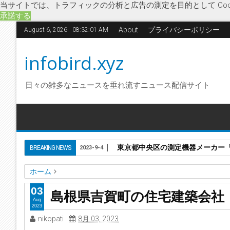
当サイトでは、トラフィックの分析と広告の測定を目的として Coo
承諾する
About
プライバシーポリシー
August 6, 2026
08:32:02 AM
infobird.xyz
日々の雑多なニュースを垂れ流すニュース配信サイト
東京都中央区の測定機器メーカー「株
BREAKING NEWS
2023-9-4
ホーム
リンケン
ローコスト住宅
企業破綻
競争激化
経済
高
03
島根県吉賀町の住宅建築会社
島根県吉賀町の住宅建築会社「株式会社リンケン」に破産
Aug
2023
nikopati
8月 03, 2023