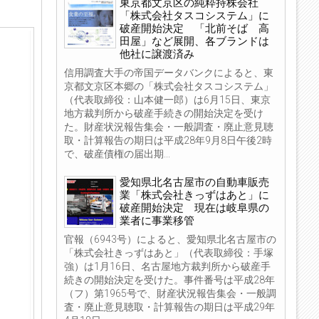
東京都文京区の純粋持株会社
「株式会社タスコシステム」に
破産開始決定 「北前そば 高
田屋」など展開、各ブランドは
他社に譲渡済み
信用調査大手の帝国データバンクによると、東
京都文京区本郷の「株式会社タスコシステム」
（代表取締役：山本健一郎）は6月15日、東京
地方裁判所から破産手続きの開始決定を受け
た。財産状況報告集会・一般調査・廃止意見聴
取・計算報告の期日は平成28年9月8日午後2時
で、破産債権の届出期...
愛知県北名古屋市の自動車販売
業「株式会社きっずはあと」に
破産開始決定 現在は岐阜県の
業者に事業移管
官報（6943号）によると、愛知県北名古屋市の
「株式会社きっずはあと」（代表取締役：手塚
強）は1月16日、名古屋地方裁判所から破産手
続きの開始決定を受けた。事件番号は平成28年
（フ）第1965号で、財産状況報告集会・一般調
査・廃止意見聴取・計算報告の期日は平成29年