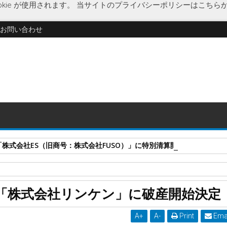
kie が使用されます。
当サイトのプライバシーポリシーはこちら
お問い合わせ
式会社ES（旧商号：株式会社FUSO）」に特別清算開始決定 事業はA-G
津川流域材
住宅建築会社
製材所併存
島根県
破産開始決定
欅ガ
「株式会社リンケン」に破産開始決定
開始決定
A
+
A
-
Print
Ema