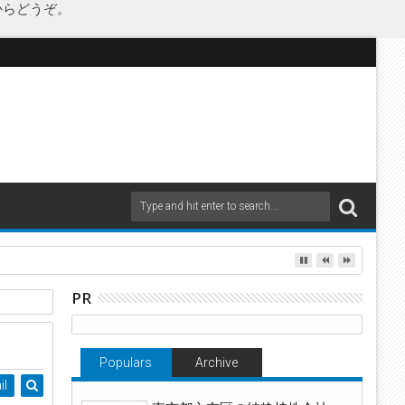
からどうぞ。
as Japanが承継
PR
ルテン
Populars
Archive
il