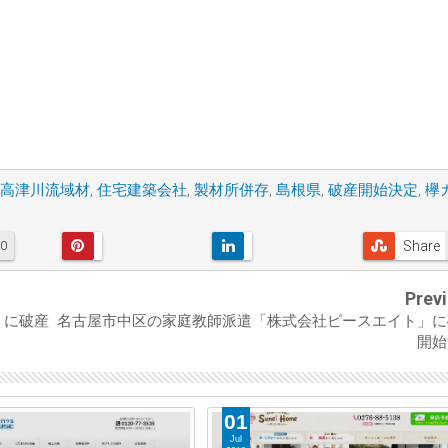
高津川流域材
,
住宅建築会社
,
製材所併存
,
島根県
,
破産開始決定
,
欅
Share
0
Prev
」に破産
名古屋市中区の家庭教師派遣「株式会社ピースエイト」に
開始
01
Jul