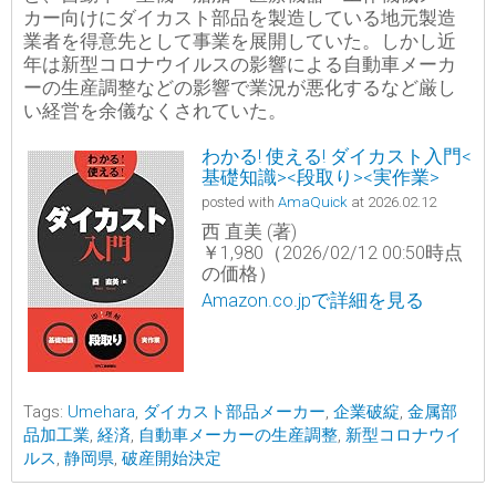
カー向けにダイカスト部品を製造している地元製造
業者を得意先として事業を展開していた。しかし近
年は新型コロナウイルスの影響による自動車メーカ
ーの生産調整などの影響で業況が悪化するなど厳し
い経営を余儀なくされていた。
わかる! 使える! ダイカスト入門<
基礎知識><段取り><実作業>
posted with
AmaQuick
at 2026.02.12
西 直美 (著)
￥1,980（2026/02/12 00:50時点
の価格）
Amazon.co.jpで詳細を見る
Tags:
Umehara
,
ダイカスト部品メーカー
,
企業破綻
,
金属部
品加工業
,
経済
,
自動車メーカーの生産調整
,
新型コロナウイ
ルス
,
静岡県
,
破産開始決定