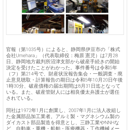
官報（第1035号）によると、静岡県伊豆市の「株式
会社Umehara」（代表取締役：梅原 憲児）は7月28
日、静岡地方裁判所沼津支部から破産手続きの開始
決定を受けたことがわかった。事件番号は令和5年
（フ）第214号で、財産状況報告集会・一般調査・廃
止意見聴取・計算報告の期日は令和5年10月20日午後
1時30分、破産債権の届出期間は8月31日迄となって
いる。また、破産管財人には相良優太弁護士が選任
されている。
同社は1972年1月に創業し、2007年1月に法人改組し
た金属部品加工業者。アルミ製・マグネシウム製の
ダイカスト部品製造を得意とし、三静工業やNNHな
ど、自動車・重機・船舶・医療機器・工作機械メー