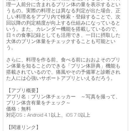
理一人前分に含まれるプリン体の量を表示するとい
うもの。実際の料理とは異なる判定が出た場合、正
しい料理名をアプリ内で検索・登録することで、次
回以降の判定精度が向上する仕組みになっていると
いう。また、カレンダー機能を搭載しているので、
日々の食事記録としても活用でき、一日に摂取した
大体のプリン体量をチェックすることも可能とい
う。
さらに、料理を作る前、食べる前におおよそのプリ
ン体量を知ることのできる「プリン体辞典」機能も
搭載されているので、痛風やその予備軍と診断され
た人には心強いサポートアプリといえるだろう。
【アプリ概要】
アプリ名：プリン体チェッカー ～写真を撮って、
プリン体含有量をチェック～
価格：無料
対応OS：Android 4.1以上、iOS 7.0以上
【関連リンク】