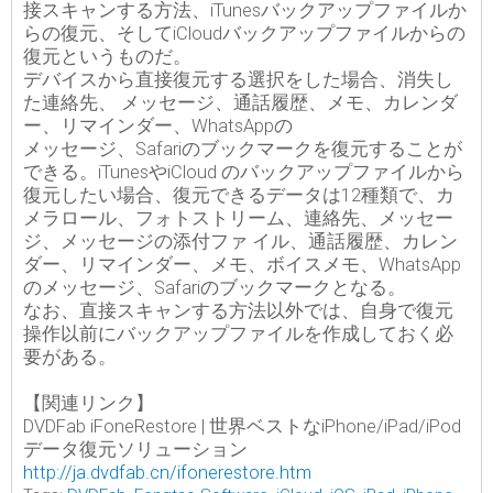
接スキャンする方法、iTunesバックアップファイルか
らの復元、そしてiCloudバックアップファイルからの
復元というものだ。
デバイスから直接復元する選択をした場合、消失し
た連絡先、 メッセージ、通話履歴、メモ、カレンダ
ー、リマインダー、WhatsAppの
メッセージ、Safariのブックマークを復元することが
できる。iTunesやiCloud のバックアップファイルから
復元したい場合、復元できるデータは12種類で、カ
メラロール、フォトストリーム、連絡先、メッセー
ジ、メッセージの添付ファ イル、通話履歴、カレン
ダー、リマインダー、メモ、ボイスメモ、WhatsApp
のメッセージ、Safariのブックマークとなる。
なお、直接スキャンする方法以外では、自身で復元
操作以前にバックアップファイルを作成しておく必
要がある。
【関連リンク】
DVDFab iFoneRestore | 世界ベストなiPhone/iPad/iPod
データ復元ソリューション
http://ja.dvdfab.cn/ifonerestore.htm