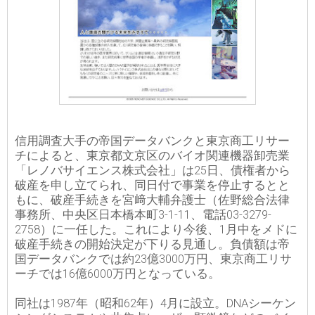
信用調査大手の帝国データバンクと東京商工リサー
チによると、東京都文京区のバイオ関連機器卸売業
「レノバサイエンス株式会社」は25日、債権者から
破産を申し立てられ、同日付で事業を停止するとと
もに、破産手続きを宮﨑大輔弁護士（佐野総合法律
事務所、中央区日本橋本町3-1-11、電話03-3279-
2758）に一任した。これにより今後、1月中をメドに
破産手続きの開始決定が下りる見通し。負債額は帝
国データバンクでは約23億3000万円、東京商工リサ
ーチでは16億6000万円となっている。
同社は1987年（昭和62年）4月に設立。DNAシーケン