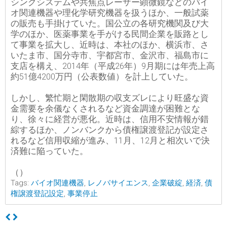
シングシステムや共焦点レーザー顕微鏡などのバイ
オ関連機器や理化学研究機器を扱うほか、一般試薬
の販売も手掛けていた。国公立の各研究機関及び大
学のほか、医薬事業を手がける民間企業を販路とし
て事業を拡大し、近時は、本社のほか、横浜市、さ
いたま市、国分寺市、宇都宮市、金沢市、福島市に
支店を構え、2014年（平成26年）9月期には年売上高
約51億4200万円（公表数値）を計上していた。
しかし、繁忙期と閑散期の収支ズレにより旺盛な資
金需要を余儀なくされるなど資金調達が困難とな
り、徐々に経営が悪化。近時は、信用不安情報が錯
綜するほか、ノンバンクから債権譲渡登記が設定さ
れるなど信用収縮が進み、11月、12月と相次いで決
済難に陥っていた。
（）
Tags:
バイオ関連機器
,
レノバサイエンス
,
企業破綻
,
経済
,
債
権譲渡登記設定
,
事業停止