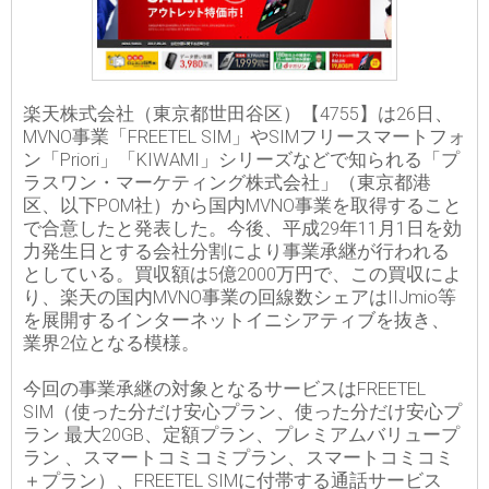
楽天株式会社（東京都世田谷区）【4755】は26日、
MVNO事業「FREETEL SIM」やSIMフリースマートフォ
ン「Priori」「KIWAMI」シリーズなどで知られる「プ
ラスワン・マーケティング株式会社」（東京都港
区、以下POM社）から国内MVNO事業を取得すること
で合意したと発表した。今後、平成29年11月1日を効
力発生日とする会社分割により事業承継が行われる
としている。買収額は5億2000万円で、この買収によ
り、楽天の国内MVNO事業の回線数シェアはIIJmio等
を展開するインターネットイニシアティブを抜き、
業界2位となる模様。
今回の事業承継の対象となるサービスはFREETEL
SIM（使った分だけ安心プラン、使った分だけ安心プ
ラン 最大20GB、定額プラン、プレミアムバリュープ
ラン 、スマートコミコミプラン、スマートコミコミ
＋プラン）、FREETEL SIMに付帯する通話サービス