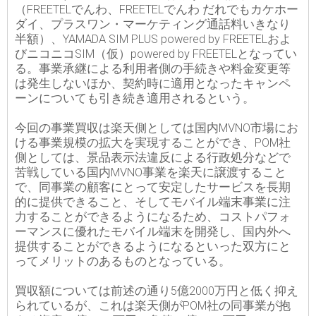
（FREETELでんわ、FREETELでんわ だれでもカケホー
ダイ、プラスワン・マーケティング通話料いきなり
半額）、YAMADA SIM PLUS powered by FREETELおよ
びニコニコSIM（仮）powered by FREETELとなってい
る。事業承継による利用者側の手続きや料金変更等
は発生しないほか、契約時に適用となったキャンペ
ーンについても引き続き適用されるという。
今回の事業買収は楽天側としては国内MVNO市場にお
ける事業規模の拡大を実現することができ、POM社
側としては、景品表示法違反による行政処分などで
苦戦している国内MVNO事業を楽天に譲渡すること
で、同事業の顧客にとって安定したサービスを長期
的に提供できること、そしてモバイル端末事業に注
力することができるようになるため、コストパフォ
ーマンスに優れたモバイル端末を開発し、国内外へ
提供することができるようになるといった双方にと
ってメリットのあるものとなっている。
買収額については前述の通り5億2000万円と低く抑え
られているが、これは楽天側がPOM社の同事業が抱