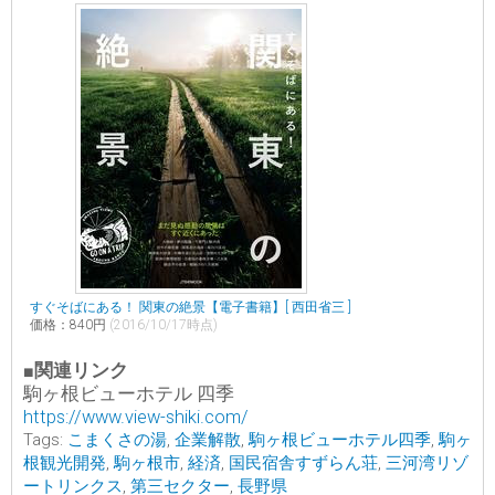
すぐそばにある！ 関東の絶景【電子書籍】[ 西田省三 ]
価格：840円
(2016/10/17時点)
■関連リンク
駒ヶ根ビューホテル 四季
https://www.view-shiki.com/
Tags:
こまくさの湯
,
企業解散
,
駒ヶ根ビューホテル四季
,
駒ヶ
根観光開発
,
駒ヶ根市
,
経済
,
国民宿舎すずらん荘
,
三河湾リゾ
ートリンクス
,
第三セクター
,
長野県