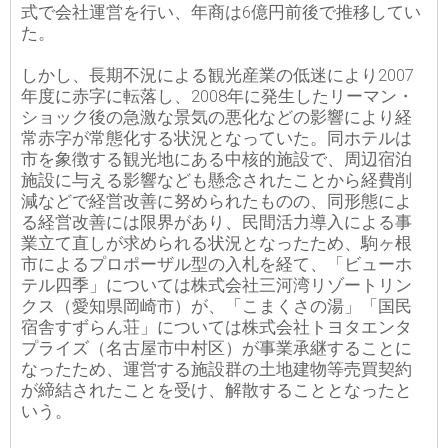
式で会社運営を行い、年商は6億円前後で推移してい
た。
しかし、長期不況による観光産業の低迷により2007
年度に赤字に転落し、2008年に発生したリーマン・
ショック後の急激な景気の悪化などの影響により経
常赤字が常態化する状況となっていた。同ホテルは
市を象徴する観光地にある中核的施設で、周辺宿泊
施設に与える影響なども懸念されたことから経費削
減などで経営改善に努められたものの、同形態によ
る経営改善には限界があり、民間活力導入による事
業立て直しが求められる状況となったため、駒ヶ根
市によるプロポーザル型の入札を経て、「ビューホ
テル四季」については株式会社三河湾リゾートリン
クス（愛知県岡崎市）が、「こまくさの湯」「国民
宿舎すずらん荘」については株式会社トヨタエンタ
プライズ（名古屋市中村区）が事業承継することに
なったため、運営する施設群の土地建物等売買契約
が締結されたことを受け、解散することとなったと
いう。