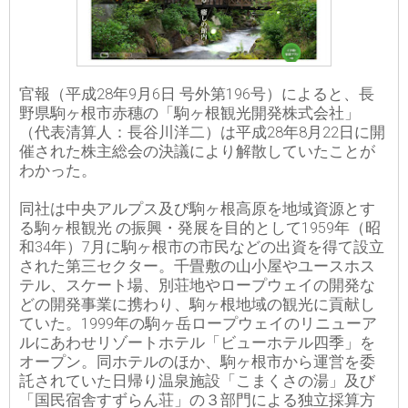
官報（平成28年9月6日 号外第196号）によると、長
野県駒ヶ根市赤穗の「駒ヶ根観光開発株式会社」
（代表清算人：長谷川洋二）は平成28年8月22日に開
催された株主総会の決議により解散していたことが
わかった。
同社は中央アルプス及び駒ヶ根高原を地域資源とす
る駒ヶ根観光 の振興・発展を目的として1959年（昭
和34年）7月に駒ヶ根市の市民などの出資を得て設立
された第三セクター。千畳敷の山小屋やユースホス
テル、スケート場、別荘地やロープウェイの開発な
どの開発事業に携わり、駒ヶ根地域の観光に貢献し
ていた。1999年の駒ヶ岳ロープウェイのリニューア
ルにあわせリゾートホテル「ビューホテル四季」を
オープン。同ホテルのほか、駒ヶ根市から運営を委
託されていた日帰り温泉施設「こまくさの湯」及び
「国民宿舎すずらん荘」の３部門による独立採算方