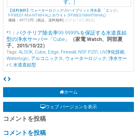
【送料無料】ウォーターロジックUVハイブリット浄水器 「エッジ」
F-FWEG1-M-A-NT-WH-ALJ ホワイト (FFWEG1MANTWHAL)
価格：49712円（税込、送料無料)
(2016/10/23時点)
*1
：
バクテリア除去率99.9999%を保証する水道直結
型の浄水サーバー「Cube」
（家電 Watch、阿部夏
子、2015/10/22）
Tags:
ALSOK
,
Cube
,
Edge
,
Firewall
,
NSF P231
,
UV浄化技術
,
Waterlogic
,
アルコニックス
,
ウォーターロジック
,
浄水サー
バ
,
水道直結型
ホーム
ウェブ バージョンを表示
コメントを投稿
コメントを投稿