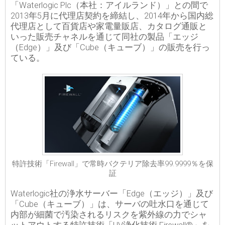
「Waterlogic Plc（本社：アイルランド）」との間で
2013年5月に代理店契約を締結し、2014年から国内総
代理店として百貨店や家電量販店、カタログ通販と
いった販売チャネルを通じて同社の製品「エッジ
（Edge）」及び「Cube（キューブ）」の販売を行っ
ている。
特許技術「Firewall」で常時バクテリア除去率99.9999％を保
証
Waterlogic社の浄水サーバー「Edge（エッジ）」及び
「Cube（キューブ）」は、サーバの吐水口を通じて
内部が細菌で汚染されるリスクを紫外線の力でシャ