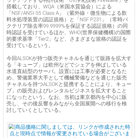
ットアウトする特許技術「UV浄化技術 Firewall®」を
搭載しており、WQA（米国水質協会）による
「NSF/ANSI-55 Class A」（紫外線・微生物による飲
料水処理装置の認証規格）と「NSF P231」（常時バ
クテリア除去率99.9999%を保証する認証規格）の同
時認証を受けているほか、WHO(世界保健機構)の国際
的要求基準「Tier2」など、さまざまな規格の認証を
受けているという。
今回ALSOKが持つ販売チャネルを通じて販路を拡大す
る「キューブ」は欧州などでシェアを伸ばしている
水道直結型のサーバ。設置には工事が必要となるた
め、警備業界大手として機械警備などを通じた販売
チャネルを持つALSOKと提携することにより、キュー
ブ」の販売およびレンタルビジネスを拡大すること
になったという。なお、当初は東京都内を中心に販
売し、その後反響をみながら全国展開への移行を検
討していくとしている。