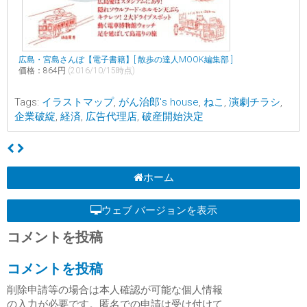
広島・宮島さんぽ【電子書籍】[ 散歩の達人MOOK編集部 ]
価格：864円
(2016/10/15時点)
Tags:
イラストマップ
,
がん治郎's house
,
ねこ
,
演劇チラシ
,
企業破綻
,
経済
,
広告代理店
,
破産開始決定
ホーム
ウェブ バージョンを表示
コメントを投稿
コメントを投稿
削除申請等の場合は本人確認が可能な個人情報
の入力が必要です。匿名での申請は受け付けて