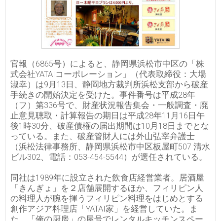
官報（6865号）によると、静岡県浜松市中区の「株
式会社YATAIコーポレーション」（代表取締役：大場
淑幸）は9月13日、静岡地方裁判所浜松支部から破産
手続きの開始決定を受けた。事件番号は平成28年
（フ）第336号で、財産状況報告集会・一般調査・廃
止意見聴取・計算報告の期日は平成28年11月16日午
後1時30分、破産債権の届出期間は10月18日までとな
っている。また、破産管財人には外山弘宰弁護士
（浜松法律事務所、静岡県浜松市中区板屋町507 清水
ビル302、電話：053-454-5544）が選任されている。
同社は1989年に設立された飲食店経営業者。居酒屋
「きんぎょ」を２店舗展開するほか、フィリピン人
の料理人が腕を揮うフィリピン料理をはじめとする
創作アジア料理店「YATAI家」を経営していた。ま
た、「俺の厨房」の屋号でレンタルキッチンスペー