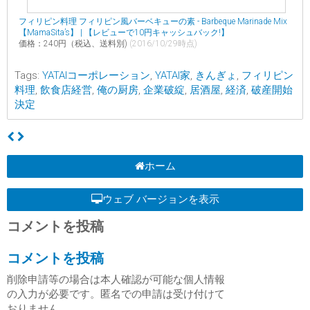
フィリピン料理 フィリピン風バーベキューの素 - Barbeque Marinade Mix
【MamaSita’s】 | 【レビューで10円キャッシュバック!】
価格：240円（税込、送料別)
(2016/10/29時点)
Tags:
YATAIコーポレーション
,
YATAI家
,
きんぎょ
,
フィリピン
料理
,
飲食店経営
,
俺の厨房
,
企業破綻
,
居酒屋
,
経済
,
破産開始
決定
ホーム
ウェブ バージョンを表示
コメントを投稿
コメントを投稿
削除申請等の場合は本人確認が可能な個人情報
の入力が必要です。匿名での申請は受け付けて
おりません。