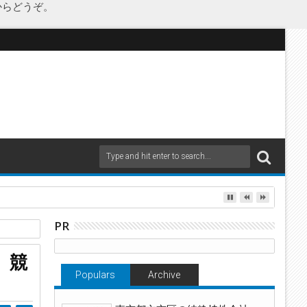
からどうぞ。
as Japanが承継
PR
 競
Populars
Archive