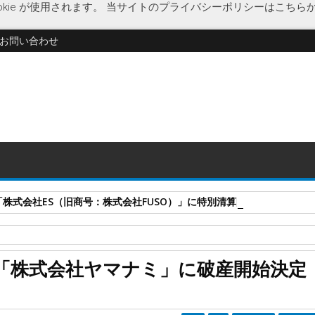
kie が使用されます。
当サイトのプライバシーポリシーはこちら
お問い合わせ
式会社ES（旧商号：株式会社FUSO）」に特別清算開始決定 事業はA-G
口減少
経済
少子化
水泳用品販売
水着屋どっとこむ
静岡県
「株式会社ヤマナミ」に破産開始決定
ナミ」に破産開始決定 競技人口減少で業績悪化