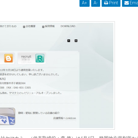
A
+
A
-
Print
Ema