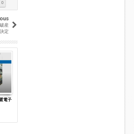
0
ious
破産
決定
04
04
Sep
Sep
2023
2023
置電子
長崎県長崎市の菓子製造・販売「株式会社澤
京都市下京区
乃屋」に破産開始決定 手焼きカステラの製
Hirarintei 
造・販売に特化
始決定