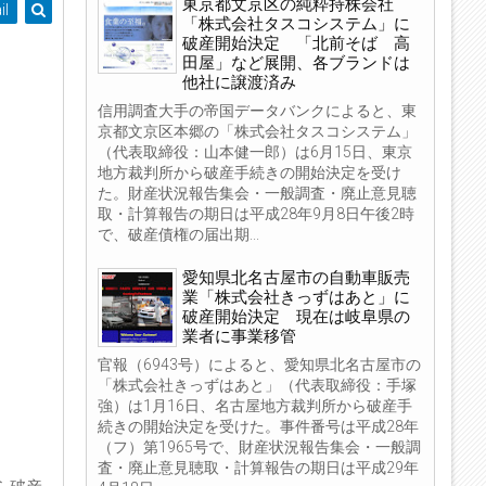
東京都文京区の純粋持株会社
il
「株式会社タスコシステム」に
破産開始決定 「北前そば 高
田屋」など展開、各ブランドは
他社に譲渡済み
信用調査大手の帝国データバンクによると、東
京都文京区本郷の「株式会社タスコシステム」
（代表取締役：山本健一郎）は6月15日、東京
地方裁判所から破産手続きの開始決定を受け
た。財産状況報告集会・一般調査・廃止意見聴
取・計算報告の期日は平成28年9月8日午後2時
で、破産債権の届出期...
愛知県北名古屋市の自動車販売
業「株式会社きっずはあと」に
破産開始決定 現在は岐阜県の
業者に事業移管
官報（6943号）によると、愛知県北名古屋市の
「株式会社きっずはあと」（代表取締役：手塚
強）は1月16日、名古屋地方裁判所から破産手
続きの開始決定を受けた。事件番号は平成28年
（フ）第1965号で、財産状況報告集会・一般調
査・廃止意見聴取・計算報告の期日は平成29年