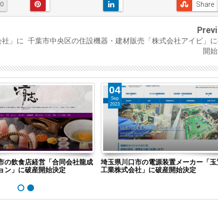
Share
0
Prev
会社」に
千葉市中央区の住設機器・建材販売「株式会社アイビ」に
開始
04
Sep
2023
市の飲食店経営「合同会社龍成
埼玉県川口市の電源装置メーカー「玉
ョン」に破産開始決定
工業株式会社」に破産開始決定