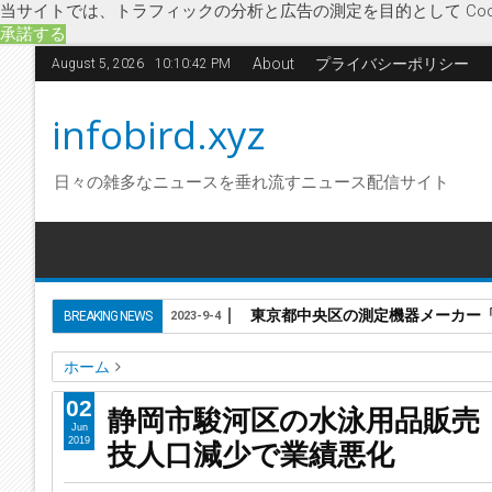
当サイトでは、トラフィックの分析と広告の測定を目的として Coo
承諾する
About
プライバシーポリシー
August 5, 2026
10:10:43 PM
infobird.xyz
日々の雑多なニュースを垂れ流すニュース配信サイト
東京都中央区の測定機器メーカー「株
BREAKING NEWS
2023-9-4
ホーム
アクネスヤマナミ
ヤマナミ
企業破綻
競泳水着
競技人
02
静岡市駿河区の水泳用品販売
破産開始決定
静岡市駿河区の水泳用品販売「株式会社ヤマ
Jun
技人口減少で業績悪化
2019