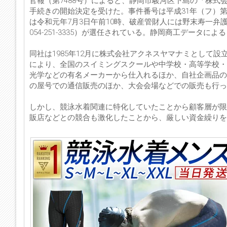
官報（第7488号）によると、静岡市駿河区下島の「株式
手続きの開始決定を受けた。事件番号は平成31年（フ）第
は令和元年7月3日午前10時、破産管財人には野末寿一弁
054-251-3335）が選任されている。静岡商工データに
同社は1985年12月に株式会社アクネスヤマナミとして
により、全国のスイミングスクールや中学校・高等学校・
光学などの有名メーカーから仕入れるほか、自社企画品の
の屋号での通信販売のほか、大会会場などでの販売も行っ
しかし、競泳水着関連に特化していたことから顧客層が限
販店などとの競合も激化したことから、厳しい資金繰りを