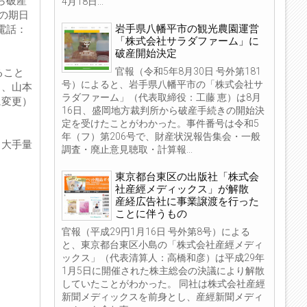
ら破産
4月18日...
の期日
岩手県八幡平市の観光農園運営
電話：
「株式会社サラダファーム」に
破産開始決定
官報（令和5年8月30日 号外第181
ること
号）によると、岩手県八幡平市の「株式会社サ
ト、山本
ラダファーム」（代表取締役：工藤 恵）は8月
に変更）
16日、盛岡地方裁判所から破産手続きの開始決
定を受けたことがわかった。事件番号は令和5
年（フ）第206号で、財産状況報告集会・一般
。大手量
調査・廃止意見聴取・計算報...
東京都台東区の出版社「株式会
社産經メディックス」が解散
産経広告社に事業譲渡を行った
ことに伴うもの
官報（平成29円1月16日 号外第8号）による
と、東京都台東区小島の「株式会社産經メディ
ックス」（代表清算人：高橋和彦）は平成29年
1月5日に開催された株主総会の決議により解散
していたことがわかった。 同社は株式会社産經
新聞メディックスを前身とし、産經新聞メディ