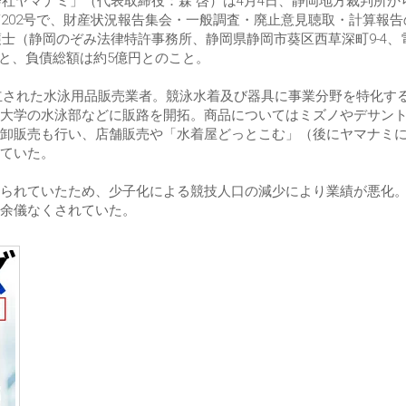
会社ヤマナミ」（代表取締役：森 啓）は4月4日、静岡地方裁判所か
202号で、財産状況報告集会・一般調査・廃止意見聴取・計算報告
護士（静岡のぞみ法律特許事務所、静岡県静岡市葵区西草深町9-4、
よると、負債総額は約5億円とのこと。
設立された水泳用品販売業者。競泳水着及び器具に事業分野を特化す
大学の水泳部などに販路を開拓。商品についてはミズノやデサン
卸販売も行い、店舗販売や「水着屋どっとこむ」（後にヤマナミ
ていた。
られていたため、少子化による競技人口の減少により業績が悪化
余儀なくされていた。