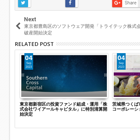
Share
Next
東京都豊島区のソフトウェア開発「トライテック株式
破産開始決定
RELATED POST
04
04
Sep
Sep
2023
2023
株式会社
東京都新宿区の投資ファンド組成・運用「株
茨城県つくば
特別清算
式会社ワイアールキャピタル」に特別清算開
コーポレーシ
継
始決定