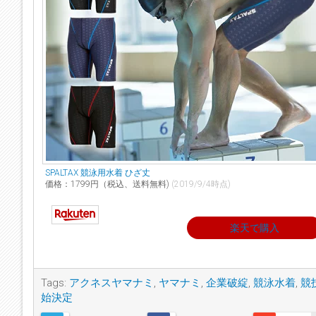
SPALTAX 競泳用水着 ひざ丈
価格：1799円（税込、送料無料)
(2019/9/4時点)
楽天で購入
Tags:
アクネスヤマナミ
,
ヤマナミ
,
企業破綻
,
競泳水着
,
競
始決定