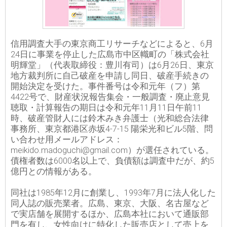
信用調査大手の東京商工リサーチなどによると、6月
24日に事業を停止した広島市中区幟町の「株式会社
明輝堂」（代表取締役：豊川有司）は6月26日、東京
地方裁判所に自己破産を申請し同日、破産手続きの
開始決定を受けた。事件番号は令和元年（フ）第
4422号で、財産状況報告集会・一般調査・廃止意見
聴取・計算報告の期日は令和元年11月11日午前11
時、破産管財人には鈴木みき弁護士（光和総合法律
事務所、東京都港区赤坂4-7-15 陽栄光和ビル5階、問
い合わせ用メールアドレス：
meikido.madoguchi@gmail.com）が選任されている。
債権者数は6000名以上で、負債額は調査中だが、約5
億円との情報がある。
同社は1985年12月に創業し、1993年7月に法人化した
同人誌の販売業者。広島、東京、大阪、名古屋など
で実店舗を展開するほか、広島本社において通販部
門を有し、女性向けに特化した販売店として売上を