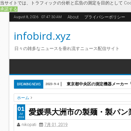
当サイトでは、トラフィックの分析と広告の測定を目的として Coo
承諾する
About
プライバシーポリシー
August 8, 2026
07:47:30 AM
infobird.xyz
日々の雑多なニュースを垂れ流すニュース配信サイト
東京都中央区の測定機器メーカー「株
BREAKING NEWS
2023-9-4
ホーム
CHAMBORD
インスタント麺
シャンボール
愛媛県
企業
01
愛媛県大洲市の製麺・製パン
愛媛県大洲市の製麺・製パン業「株式会社中村食品」に破産
Jul
2019
nikopati
7月 01, 2019