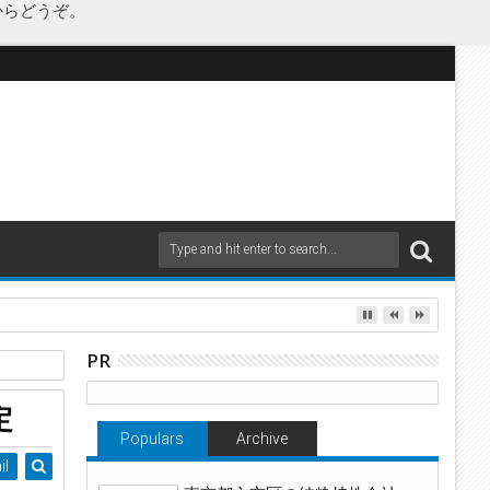
からどうぞ。
as Japanが承継
PR
定
Populars
Archive
il