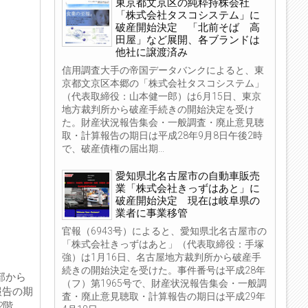
東京都文京区の純粋持株会社
「株式会社タスコシステム」に
破産開始決定 「北前そば 高
田屋」など展開、各ブランドは
他社に譲渡済み
信用調査大手の帝国データバンクによると、東
京都文京区本郷の「株式会社タスコシステム」
（代表取締役：山本健一郎）は6月15日、東京
地方裁判所から破産手続きの開始決定を受け
た。財産状況報告集会・一般調査・廃止意見聴
取・計算報告の期日は平成28年9月8日午後2時
で、破産債権の届出期...
愛知県北名古屋市の自動車販売
業「株式会社きっずはあと」に
破産開始決定 現在は岐阜県の
業者に事業移管
官報（6943号）によると、愛知県北名古屋市の
「株式会社きっずはあと」（代表取締役：手塚
強）は1月16日、名古屋地方裁判所から破産手
続きの開始決定を受けた。事件番号は平成28年
部から
（フ）第1965号で、財産状況報告集会・一般調
報告の期
査・廃止意見聴取・計算報告の期日は平成29年
2階、