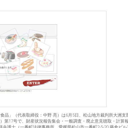
食品」（代表取締役：中野 亮）は6月5日、松山地方裁判所大洲支
）第17号で、財産状況報告集会・一般調査・廃止意見聴取・計算
弁護士（一番町法律事務所、愛媛県松山市一番町2-5-20 藤倉ビル