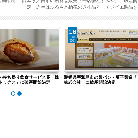
産開始決
熊本県人吉市の贈答品販売「合名会社すみや」に破産開
定 近年はふるさと納税の返礼品としてジビエ製品を
16
Jul
2023
の持ち帰り飲食サービス業「株
愛媛県宇和島市の製パン・菓子製造「
ドックス」に破産開始決定
株式会社」に破産開始決定