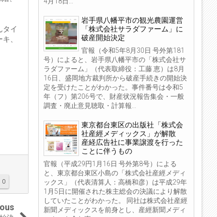
4月18日...
岩手県八幡平市の観光農園運営
「株式会社サラダファーム」に
んタイ
破産開始決定
ーキ、
官報（令和5年8月30日 号外第181
号）によると、岩手県八幡平市の「株式会社サ
ラダファーム」（代表取締役：工藤 恵）は8月
16日、盛岡地方裁判所から破産手続きの開始決
定を受けたことがわかった。事件番号は令和5
年（フ）第206号で、財産状況報告集会・一般
調査・廃止意見聴取・計算報...
東京都台東区の出版社「株式会
社産經メディックス」が解散
産経広告社に事業譲渡を行った
ことに伴うもの
官報（平成29円1月16日 号外第8号）による
と、東京都台東区小島の「株式会社産經メディ
ックス」（代表清算人：高橋和彦）は平成29年
0
1月5日に開催された株主総会の決議により解散
していたことがわかった。 同社は株式会社産經
ious
新聞メディックスを前身とし、産經新聞メディ