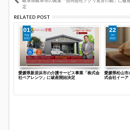
岐阜県岐阜市の農業「合同会社アグリ友芽の郷」に破
定
RELATED POST
01
22
Aug
Jul
2023
2023
株式会社
愛媛県新居浜市の介護サービス事業「株式会
愛媛県松山市
シュ）」に
社ペアレンツ」に破産開始決定
式会社イーア