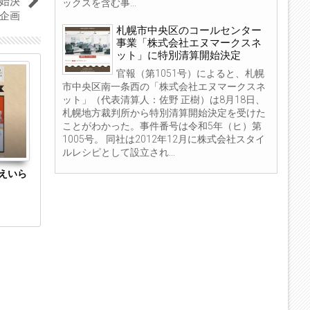
始決
ックスを含む事...
企画
札幌市中央区のコールセンター
事業「株式会社エヌマークスネ
ット」に特別清算開始決定
23
14
官報（第1051号）によると、札幌
Jun
Jun
市中央区南一条西の「株式会社エヌマークスネ
2023
2023
ット」（代表清算人：佐野 正樹）は8月18日、
札幌地方裁判所から特別清算開始決定を受けた
ことがわかった。事件番号は令和5年（ヒ）第
1005号。 同社は2012年12月に株式会社スタイ
ルレシピとして設立され...
えいら
愛媛県新居浜市の産業廃棄物処理業「株式会
愛媛県伊予市
社エヌ・ケイ・エル」に破産開始決定
新」に破産開