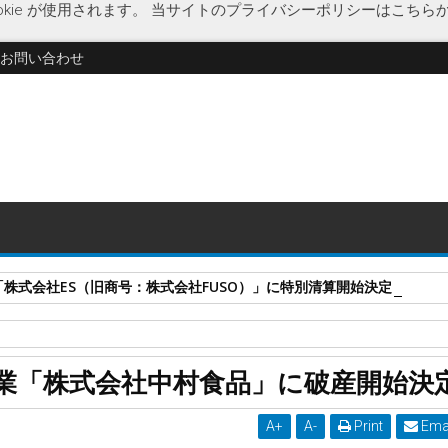
kie が使用されます。
当サイトのプライバシーポリシーはこちら
お問い合わせ
式会社ES（旧商号：株式会社FUSO）」に特別清算開始決定 事業はA-G
破綻
経済
製パン業
製麺業
中村食品
破産開始決定
業「株式会社中村食品」に破産開始決
開始決定
A
+
A
-
Print
Ema