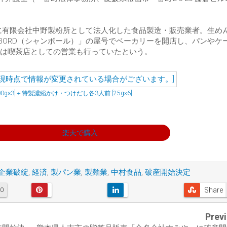
1年に有限会社中野製粉所として法人化した食品製造・販売業者。生め
BORD（シャンボール）」の屋号でベーカリーを開店し、パンやケ
ては喫茶店としての営業も行っていたという。
×3]＋特製濃縮かけ・つけだし各3人前 [25g×6]
楽天で購入
企業破綻
,
経済
,
製パン業
,
製麺業
,
中村食品
,
破産開始決定
Share
0
Prev