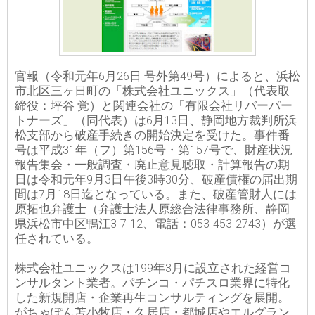
官報（令和元年6月26日 号外第49号）によると、浜松
市北区三ヶ日町の「株式会社ユニックス」（代表取
締役：坪谷 覚）と関連会社の「有限会社リバーパー
トナーズ」（同代表）は6月13日、静岡地方裁判所浜
松支部から破産手続きの開始決定を受けた。事件番
号は平成31年（フ）第156号・第157号で、財産状況
報告集会・一般調査・廃止意見聴取・計算報告の期
日は令和元年9月3日午後3時30分、破産債権の届出期
間は7月18日迄となっている。また、破産管財人には
原拓也弁護士（弁護士法人原総合法律事務所、静岡
県浜松市中区鴨江3-7-12、電話：053-453-2743）が選
任されている。
株式会社ユニックスは199年3月に設立された経営コ
ンサルタント業者。パチンコ・パチスロ業界に特化
した新規開店・企業再生コンサルティングを展開。
がちゃぽん苫小牧店・久居店・都城店やエルグラン