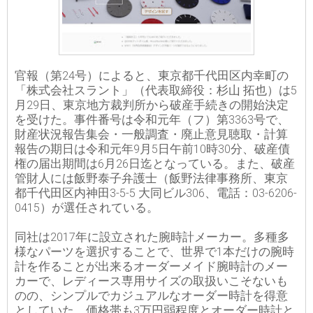
官報（第24号）によると、東京都千代田区内幸町の
「株式会社スラント」（代表取締役：杉山 拓也）は5
月29日、東京地方裁判所から破産手続きの開始決定
を受けた。事件番号は令和元年（フ）第3363号で、
財産状況報告集会・一般調査・廃止意見聴取・計算
報告の期日は令和元年9月5日午前10時30分、破産債
権の届出期間は6月26日迄となっている。また、破産
管財人には飯野泰子弁護士（飯野法律事務所、東京
都千代田区内神田3-5-5 大同ビル306、電話：03-6206-
0415）が選任されている。
同社は2017年に設立された腕時計メーカー。多種多
様なパーツを選択することで、世界で1本だけの腕時
計を作ることが出来るオーダーメイド腕時計のメー
カーで、レディース専用サイズの取扱いこそないも
のの、シンプルでカジュアルなオーダー時計を得意
としていた。価格帯も3万円弱程度とオーダー時計と