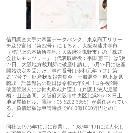
信用調査大手の帝国データバンク、東京商工リサー
チ及び官報（第22号）によると、大阪府藤井寺市
（登記上の本店所在地：大阪府羽曳野市）の「株式
会社レモンツリー」（代表取締役：平田 惠三）は5月
27日、大阪地方裁判所に破産申請し、5月28日に破産
開始決定を受けた。事件番号は令和元年（フ）第
2117号で、財産状況報告集会・一般調査・廃止意見
聴取・計算報告の期日は令和元年9月11日午後2時、
破産管財人には軸丸欣哉弁護士（弁護士法人淀屋
橋・山上合同、大阪府大阪市中央区北浜3-6-13 日土
地淀屋橋ビル、電話：06-6202-3355）が選任されてい
る。負債総額は申請時点で約13億1000万円とのこ
と。
同社は1976年10月に創業し、1987年11月に法人化し