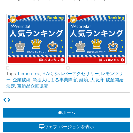
Tags:
Lemontree
,
SWC
,
シルバーアクセサリー
,
レモンツリ
ー
,
企業破綻
,
急拡大による事業障害
,
経済
,
大阪府
,
破産開始
決定
,
宝飾品企画販売
ホーム
ウェブ バージョンを表示