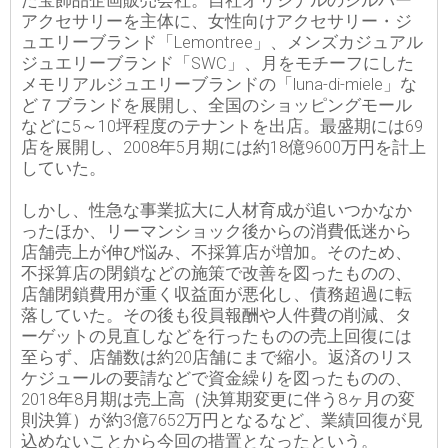
た宝飾品企画販売会社。自社オリジナルのシルバー
アクセサリーを主体に、女性向けアクセサリー・ジ
ュエリーブランド「Lemontree」、メンズカジュアル
ジュエリーブランド「SWC」、月をモチーフにした
メモリアルジュエリーブランドの「luna-di-miele」な
ど７ブランドを展開し、全国のショッピングモール
などに5～10坪程度のテナントを出店。最盛期には69
店を展開し、2008年5月期には約18億9600万円を計上
していた。
しかし、性急な事業拡大に人材育成が追いつかなか
ったほか、リーマンショック後からの消費低迷から
店舗売上が伸び悩み、不採算店が増加。そのため、
不採算店の閉鎖などの施策で改善を図ったものの、
店舗閉鎖費用が重く収益面が悪化し、債務超過に転
落していた。その後も役員報酬や人件費の削減、タ
ーゲットの見直しなどを行ったものの売上回復には
至らず、店舗数は約20店舗にまで縮小。返済のリス
ケジュールの要請などで資金繰りを図ったものの、
2018年8月期は売上高（決算期変更に伴う8ヶ月の変
則決算）が約3億7652万円となるなど、業績回復が見
込めないことから今回の措置となったという。