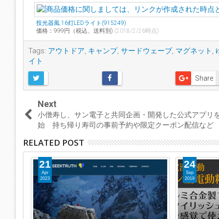
投光器風 16灯LEDライト(915249)
価格：999円（税込、送料別)
(2018/2/26時点)
Tags:
アウトドア
,
キャンプ
,
サードウェーブ
,
マグネット
,
イト
Share
Next
小僧寿し、サン電子と共同企画・開発した公式アプリ
始 持ち帰り寿司の事前予約や限定クーポン配信など
RELATED POST
24
18
Sep
Sep
2019
2019