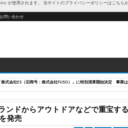
kie が使用されます。
当サイトのプライバシーポリシーはこちら
お問い合わせ
式会社ES（旧商号：株式会社FUSO）」に特別清算開始決定 事業はA-G
キャン△
経済
上海問屋
新製品
吊り下げフック
ランドからアウトドアなどで重宝す
からアウトドアなどで重宝する「投光器風 16灯LEDライト」を発売
」を発売