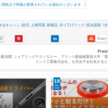
ゆるキャン△
,
経済
,
上海問屋
,
新製品
,
吊り下げフック
,
投光器風 16
Share
0
Prev
を配信開
シェアリングテクノロジー、プリント配線板製造大手「電
リント工業株式会社」を完全子会社化すると
22
Feb
2019