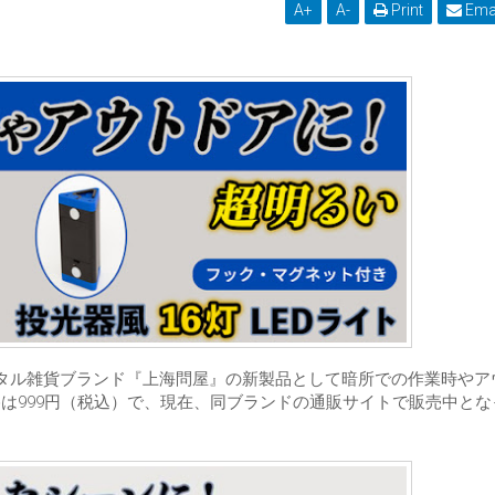
A
+
A
-
Print
Ema
ジタル雑貨ブランド『上海問屋』の新製品として暗所での作業時やア
価格は999円（税込）で、現在、同ブランドの通販サイトで販売中と