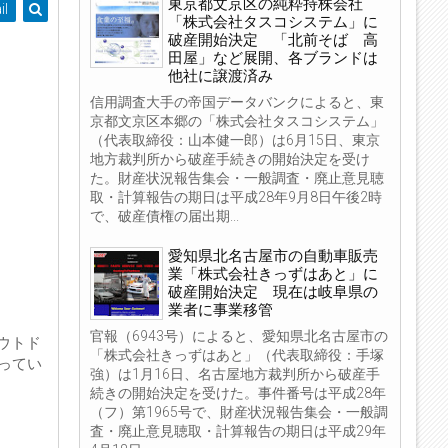
東京都文京区の純粋持株会社
il
「株式会社タスコシステム」に
破産開始決定 「北前そば 高
田屋」など展開、各ブランドは
他社に譲渡済み
信用調査大手の帝国データバンクによると、東
京都文京区本郷の「株式会社タスコシステム」
（代表取締役：山本健一郎）は6月15日、東京
地方裁判所から破産手続きの開始決定を受け
た。財産状況報告集会・一般調査・廃止意見聴
取・計算報告の期日は平成28年9月8日午後2時
で、破産債権の届出期...
愛知県北名古屋市の自動車販売
業「株式会社きっずはあと」に
破産開始決定 現在は岐阜県の
業者に事業移管
官報（6943号）によると、愛知県北名古屋市の
ウトド
「株式会社きっずはあと」（代表取締役：手塚
なってい
強）は1月16日、名古屋地方裁判所から破産手
続きの開始決定を受けた。事件番号は平成28年
（フ）第1965号で、財産状況報告集会・一般調
査・廃止意見聴取・計算報告の期日は平成29年