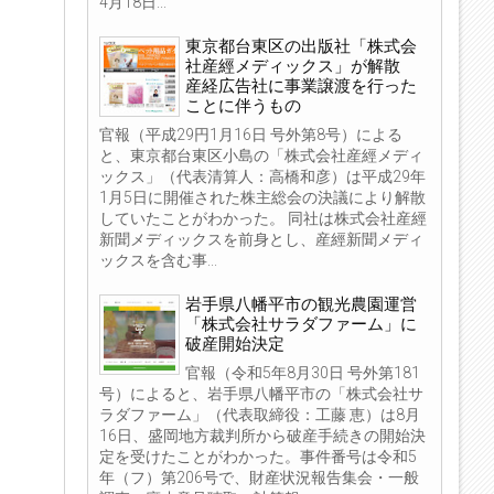
4月18日...
東京都台東区の出版社「株式会
社産經メディックス」が解散
産経広告社に事業譲渡を行った
ことに伴うもの
官報（平成29円1月16日 号外第8号）による
と、東京都台東区小島の「株式会社産經メディ
ックス」（代表清算人：高橋和彦）は平成29年
1月5日に開催された株主総会の決議により解散
していたことがわかった。 同社は株式会社産經
新聞メディックスを前身とし、産經新聞メディ
ックスを含む事...
岩手県八幡平市の観光農園運営
「株式会社サラダファーム」に
破産開始決定
官報（令和5年8月30日 号外第181
号）によると、岩手県八幡平市の「株式会社サ
ラダファーム」（代表取締役：工藤 恵）は8月
16日、盛岡地方裁判所から破産手続きの開始決
定を受けたことがわかった。事件番号は令和5
年（フ）第206号で、財産状況報告集会・一般