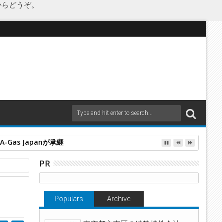
からどうぞ。
as Japanが承継
PR
る
Populars
Archive