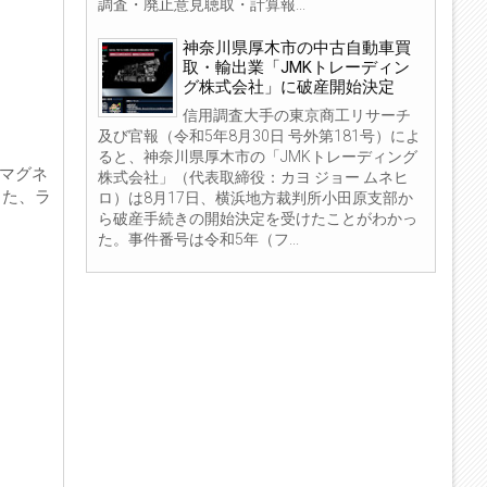
調査・廃止意見聴取・計算報...
神奈川県厚木市の中古自動車買
取・輸出業「JMKトレーディン
グ株式会社」に破産開始決定
信用調査大手の東京商工リサーチ
及び官報（令和5年8月30日 号外第181号）によ
ると、神奈川県厚木市の「JMKトレーディング
とマグネ
株式会社」（代表取締役：カヨ ジョー ムネヒ
また、ラ
ロ）は8月17日、横浜地方裁判所小田原支部か
ら破産手続きの開始決定を受けたことがわかっ
た。事件番号は令和5年（フ...