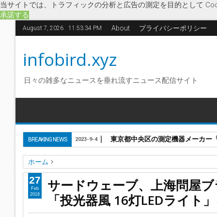
当サイトでは、トラフィックの分析と広告の測定を目的として Coo
承諾する
About
プライバシーポリシー
August 7, 2026
11:53:35 PM
infobird.xyz
日々の雑多なニュースを垂れ流すニュース配信サイト
東京都中央区の測定機器メーカー「株
BREAKING NEWS
2023-9-4
ホーム
アウトドア
キャンプ
サードウェーブ
マグネット
ゆる
27
サードウェーブ、上海問屋ブ
投光器風 16灯LEDライト
サードウェーブ、上海問屋ブランド
Feb
「投光器風 16灯LEDライト
2018