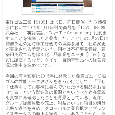
東洋ゴム工業【5105】は15日、同日開催した取締役
会において2019年1月1日付で商号を「TOYO TIRE 株
式会社」（英語表記：Toyo Tire Corporation）に変更
することを決議したと発表した。ことしの3月29日に
開催予定の定時株主総会での承認を経て、社名変更
が実施される予定という。同社は不祥事発覚後、建
築用免震ゴムを除く化工品事業をニッタ【5186】な
どに譲渡するなど、タイヤ・自動車部品への経営資
源の集中を進めていた。
今回の商号変更は2015年に発覚した免震ゴム・防振
ゴムの性能データ改ざんをきっかけとして、「正し
く仕事をしてお客様に喜んでいただける製品をお届
けする」という製造業の根源ともいうべき存在意義
を真摯に再確認したことを背景としている。近年、
グループ従業員数や売上、利益といった項目の海外
比率が過半を占め、グローバルに業容拡大とブラン
ドステータスの向上を実現しつつあることから、タ