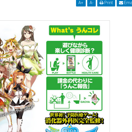
A
+
A
-
Print
Ema