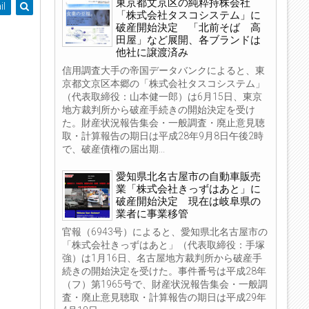
東京都文京区の純粋持株会社
il
「株式会社タスコシステム」に
破産開始決定 「北前そば 高
田屋」など展開、各ブランドは
他社に譲渡済み
信用調査大手の帝国データバンクによると、東
京都文京区本郷の「株式会社タスコシステム」
（代表取締役：山本健一郎）は6月15日、東京
地方裁判所から破産手続きの開始決定を受け
た。財産状況報告集会・一般調査・廃止意見聴
取・計算報告の期日は平成28年9月8日午後2時
で、破産債権の届出期...
愛知県北名古屋市の自動車販売
業「株式会社きっずはあと」に
破産開始決定 現在は岐阜県の
業者に事業移管
官報（6943号）によると、愛知県北名古屋市の
「株式会社きっずはあと」（代表取締役：手塚
強）は1月16日、名古屋地方裁判所から破産手
続きの開始決定を受けた。事件番号は平成28年
（フ）第1965号で、財産状況報告集会・一般調
査・廃止意見聴取・計算報告の期日は平成29年