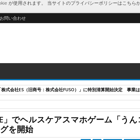
kie が使用されます。
当サイトのプライバシーポリシーはこちら
お問い合わせ
式会社ES（旧商号：株式会社FUSO）」に特別清算開始決定 事業はA-G
ンディング
スマートフォンアプリ
ヘルスケア
課金代用
社会
IRE」でヘルスケアスマホゲーム「うん
RE」でヘルスケアスマホゲーム「うんコレ」のクラウドファンディングを
グを開始