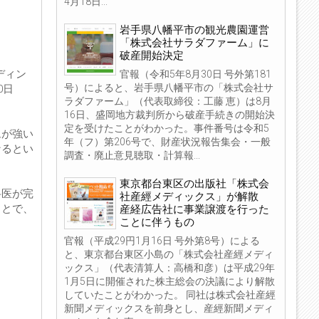
4月18日...
岩手県八幡平市の観光農園運営
「株式会社サラダファーム」に
破産開始決定
ディン
官報（令和5年8月30日 号外第181
号）によると、岩手県八幡平市の「株式会社サ
0日
ラダファーム」（代表取締役：工藤 恵）は8月
16日、盛岡地方裁判所から破産手続きの開始決
定を受けたことがわかった。事件番号は令和5
ムが強い
年（フ）第206号で、財産状況報告集会・一般
なるとい
調査・廃止意見聴取・計算報...
東京都台東区の出版社「株式会
科医が完
社産經メディックス」が解散
ことで、
産経広告社に事業譲渡を行った
ことに伴うもの
官報（平成29円1月16日 号外第8号）による
と、東京都台東区小島の「株式会社産經メディ
ックス」（代表清算人：高橋和彦）は平成29年
1月5日に開催された株主総会の決議により解散
していたことがわかった。 同社は株式会社産經
新聞メディックスを前身とし、産經新聞メディ