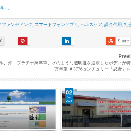
） ]
ドファンディング
,
スマートフォンアプリ
,
ヘルスケア
,
課金代用
,
社
Share
0
Prev
ル、沖
プラチナ萬年筆、水のような透明度を追求したボディが特
万年筆 ＃3776センチュリー「忍野」
02
Sep
2023