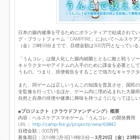
日本の腸内健康を守るためにボランティアで結成されてい
グ・プラットフォーム「CAMPFIRE」においてヘルスケ
（金）23時59分までで、目標金額は300万円となっている
「うんコレ」は擬人化した腸内細菌とともに敵と戦うソー
キャラクターやアイテムの入手のために課金を必要として
うもの。つまり、排便報告をすることで強力なキャラクタ
また、同ゲームは正しいうんこの知識を普及させ、国民の
全監修を行っているほか、ゲーム内に埋め込まれた大腸癌
自然と自身の排便や健康に興味を持つようになってほしい
■プロジェクト（クラウドファンディング）概要
内容：ヘルスケアスマホゲーム「うんコレ」の開発費用
URL：
http://camp-fire.jp/projects/view/63842
目標金額：300万円
募集期日：2018年2月9日14時00分～
3月20日（金）23時