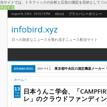
当サイトでは、トラフィックの分析と広告の測定を目的として Coo
承諾する
About
プライバシーポリシー
August 8, 2026
03:53:11 PM
infobird.xyz
日々の雑多なニュースを垂れ流すニュース配信サイト
東京都中央区の測定機器メーカー「株
BREAKING NEWS
2023-9-4
ホーム
CAMPFIRE
IT関連・ソフトウェア
うんコレ
クラウドファ
13
日本うんこ学会、「CAMPF
日本うんこ学会
排便報告
日本うんこ学会、「CAMPFI
Feb
レ」のクラウドファンディン
2018