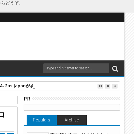
からどうぞ。
as Japanが承継
PR
コ
開始
Populars
Archive