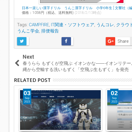
日本一楽しい漢字ドリル うんこ漢字ドリル 小学6年生 [ 文響社（編集
価格：1058円（税込、送料無料)
(2018/2/13時点)
Tags:
CAMPFIRE
,
IT関連・ソフトウェア
,
うんコレ
,
クラウ
うんこ学会
,
排便報告
Share
Next
春うらら もずくが空飛ぶ イオンかな――イオンリテー
縄から空輸する洗いもずく「空飛ぶ生もずく」を発売
RELATED POST
03
02
Sep
Sep
2023
2023