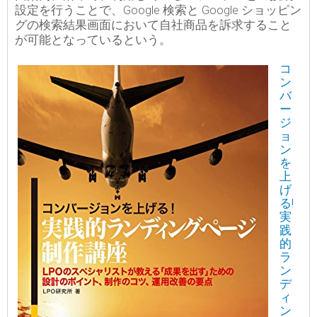
設定を行うことで、Google 検索と Google ショッピン
グの検索結果画面において自社商品を訴求すること
が可能となっているという。
コ
ン
バ
ー
ジ
ョ
ン
を
上
げ
る!
実
践
的
ラ
ン
デ
ィ
ン