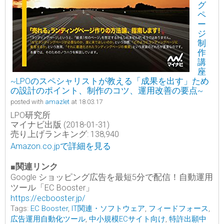
グ
ペ
ー
ジ
制
作
講
座
~LPOのスペシャリストが教える「成果を出す」ため
の設計のポイント、制作のコツ、運用改善の要点~
posted with
amazlet
at 18.03.17
LPO研究所
マイナビ出版 (2018-01-31)
売り上げランキング: 138,940
Amazon.co.jpで詳細を見る
■関連リンク
Google ショッピング広告を最短5分で配信！自動運用
ツール「EC Booster」
https://ecbooster.jp/
Tags:
EC Booster
,
IT関連・ソフトウェア
,
フィードフォース
,
広告運用自動化ツール
,
中小規模ECサイト向け
,
特許出願中