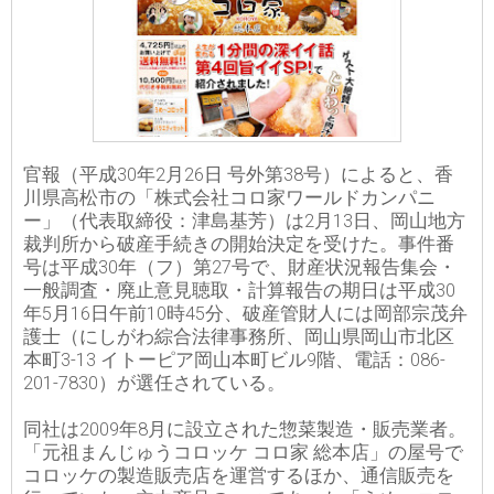
官報（平成30年2月26日 号外第38号）によると、香
川県高松市の「株式会社コロ家ワールドカンパニ
ー」（代表取締役：津島基芳）は2月13日、岡山地方
裁判所から破産手続きの開始決定を受けた。事件番
号は平成30年（フ）第27号で、財産状況報告集会・
一般調査・廃止意見聴取・計算報告の期日は平成30
年5月16日午前10時45分、破産管財人には岡部宗茂弁
護士（にしがわ綜合法律事務所、岡山県岡山市北区
本町3-13 イトーピア岡山本町ビル9階、電話：086-
201-7830）が選任されている。
同社は2009年8月に設立された惣菜製造・販売業者。
「元祖まんじゅうコロッケ コロ家 総本店」の屋号で
コロッケの製造販売店を運営するほか、通信販売を