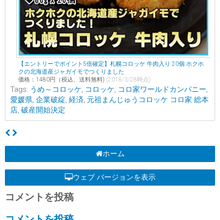
【エントリーでポイント5倍確定】札幌コロッケ 牛肉入り 20個 ホクホ
クの北海道産ジャガイモでつくりました
価格：1480円（税込、送料無料)
(2018/3/28時点)
Tags:
うめ～コロッケ
,
コロッケ
,
コロ家ワールドカンパニー
,
愛媛県
,
企業破綻
,
経済
,
元祖まんじゅうコロッケ コロ家 総本
店
,
破産開始決定
ホーム
ウェブ バージョンを表示
コメントを投稿
コメントを投稿