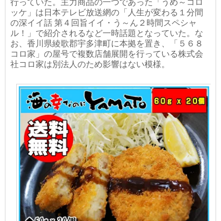
行っていた。主力商品の一つであった「うめ～コロ
ッケ」は日本テレビ放送網の「人生が変わる１分間
の深イイ話 第４回旨イイ・う～ん２時間スペシャ
ル！」で紹介されるなど一時話題となっていた。な
お、香川県綾歌郡宇多津町に本拠を置き、「５６８
コロ家」の屋号で複数店舗展開を行っている株式会
社コロ家は別法人のため影響はない模様。