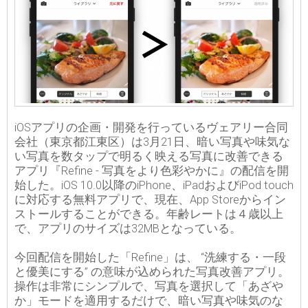
iOSアプリの企画・開発を行っているヴェアリー合同
会社（東京都江東区）は3月21日、暗い写真や味気な
い写真を数タップで明るく映える写真に改善できる
アプリ『Refine - 写真をより色彩やかに』の配信を開
始した。iOS 10.0以降のiPhone、iPadおよびiPod touch
に対応する無料アプリで、現在、App Storeからイン
ストールすることができる。年齢レートは４歳以上
で、アプリのサイズは32MBとなっている。
今回配信を開始した「Refine」は、 “洗練する・一段
と優美にする” の意味が込められた写真改善アプリ。
操作は非常にシンプルで、写真を選択して「あざや
か」モードを適用するだけで、暗い写真や味気のな