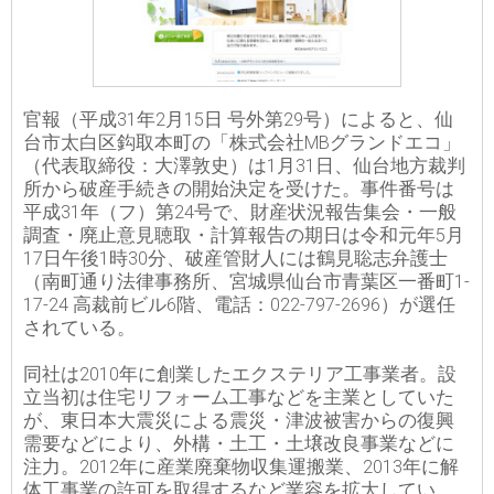
官報（平成31年2月15日 号外第29号）によると、仙
台市太白区鈎取本町の「株式会社MBグランドエコ」
（代表取締役：大澤敦史）は1月31日、仙台地方裁判
所から破産手続きの開始決定を受けた。事件番号は
平成31年（フ）第24号で、財産状況報告集会・一般
調査・廃止意見聴取・計算報告の期日は令和元年5月
17日午後1時30分、破産管財人には鶴見聡志弁護士
（南町通り法律事務所、宮城県仙台市青葉区一番町1-
17-24 高裁前ビル6階、電話：022-797-2696）が選任
されている。
同社は2010年に創業したエクステリア工事業者。設
立当初は住宅リフォーム工事などを主業としていた
が、東日本大震災による震災・津波被害からの復興
需要などにより、外構・土工・土壌改良事業などに
注力。2012年に産業廃棄物収集運搬業、2013年に解
体工事業の許可を取得するなど業容を拡大してい