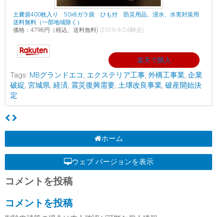
土嚢袋400枚入り 50x8ガラ袋 ひも付 防災用品、浸水、水害対策用
送料無料（一部地域除く）
価格：4798円（税込、送料無料)
(2019/4/26時点)
楽天で購入
Tags:
MBグランドエコ
,
エクステリア工事
,
外構工事業
,
企業
破綻
,
宮城県
,
経済
,
震災復興需要
,
土壌改良事業
,
破産開始決
定
ホーム
ウェブ バージョンを表示
コメントを投稿
コメントを投稿