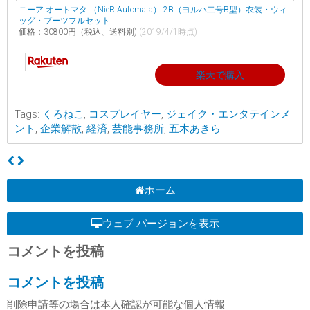
ニーア オートマタ （NieR:Automata） 2B（ヨルハ二号B型）衣装・ウィ
ッグ・ブーツフルセット
価格：30800円（税込、送料別)
(2019/4/1時点)
楽天で購入
Tags:
くろねこ
,
コスプレイヤー
,
ジェイク・エンタテインメ
ント
,
企業解散
,
経済
,
芸能事務所
,
五木あきら
ホーム
ウェブ バージョンを表示
コメントを投稿
コメントを投稿
削除申請等の場合は本人確認が可能な個人情報