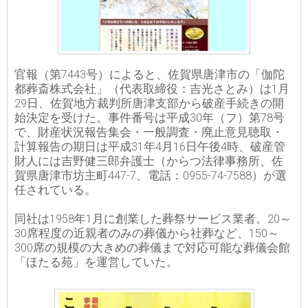
官報（第7443号）によると、佐賀県唐津市の「伽陀
都葬斎株式会社」（代表取締役：吉光さとみ）は1月
29日、佐賀地方裁判所唐津支部から破産手続きの開
始決定を受けた。事件番号は平成30年（フ）第78号
で、財産状況報告集会・一般調査・廃止意見聴取・
計算報告の期日は平成31年4月16日午後4時、破産管
財人には吉野健三郎弁護士（からつ法律事務所、佐
賀県唐津市坊主町447-7、電話：0955-74-7588）が選
任されている。
同社は1958年1月に創業した葬祭サービス業者。20～
30席程度の近親者のみの葬儀から社葬など、150～
300席の規模の大きめの葬儀まで対応可能な葬儀会館
「ほたる苑」を運営していた。