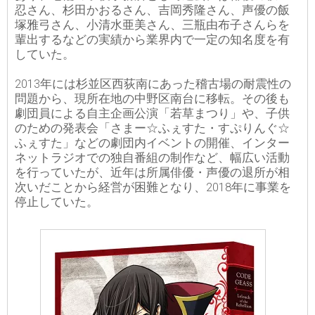
忍さん、杉田かおるさん、吉岡秀隆さん、声優の飯
塚雅弓さん、小清水亜美さん、三瓶由布子さんらを
輩出するなどの実績から業界内で一定の知名度を有
していた。
2013年には杉並区西荻南にあった稽古場の耐震性の
問題から、現所在地の中野区南台に移転。その後も
劇団員による自主企画公演「若草まつり」や、子供
のための発表会「さまー☆ふぇすた・すぷりんぐ☆
ふぇすた」などの劇団内イベントの開催、インター
ネットラジオでの独自番組の制作など、幅広い活動
を行っていたが、近年は所属俳優・声優の退所が相
次いだことから経営が困難となり、2018年に事業を
停止していた。