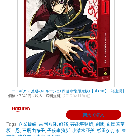
コードギアス 反逆のルルーシュI 興道(特装限定版)【Blu-ray】 [ 福山潤 ]
価格：7049円（税込、送料無料)
(2019/4/11時点)
楽天で購入
Tags:
企業破綻
,
吉岡秀隆
,
経済
,
芸能事務所
,
劇団
,
劇団若草
,
坂上忍
,
三瓶由布子
,
子役事務所
,
小清水亜美
,
杉田かおる
,
東