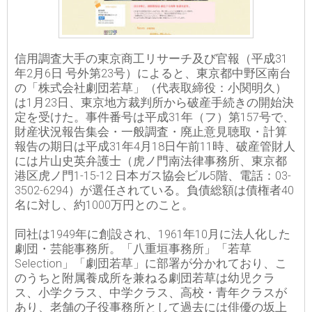
信用調査大手の東京商工リサーチ及び官報（平成31
年2月6日 号外第23号）によると、東京都中野区南台
の「株式会社劇団若草」（代表取締役：小関明久）
は1月23日、東京地方裁判所から破産手続きの開始決
定を受けた。事件番号は平成31年（フ）第157号で、
財産状況報告集会・一般調査・廃止意見聴取・計算
報告の期日は平成31年4月18日午前11時、破産管財人
には片山史英弁護士（虎ノ門南法律事務所、東京都
港区虎ノ門1-15-12 日本ガス協会ビル5階、電話：03-
3502-6294）が選任されている。負債総額は債権者40
名に対し、約1000万円とのこと。
同社は1949年に創設され、1961年10月に法人化した
劇団・芸能事務所。「八重垣事務所」「若草
Selection」「劇団若草」に部署が分かれており、こ
のうちと附属養成所を兼ねる劇団若草は幼児クラ
ス、小学クラス、中学クラス、高校・青年クラスが
あり、老舗の子役事務所として過去には俳優の坂上