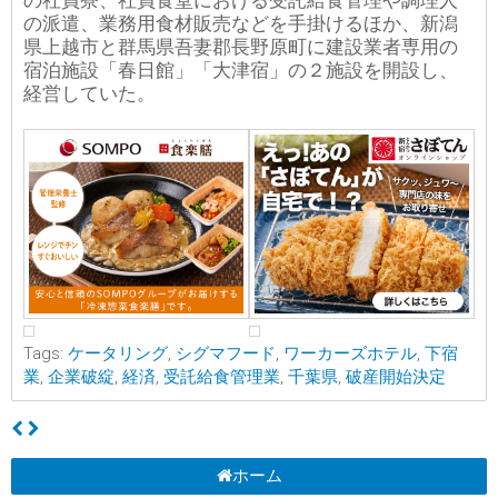
の社員寮、社員食堂における受託給食管理や調理人
の派遣、業務用食材販売などを手掛けるほか、新潟
県上越市と群馬県吾妻郡長野原町に建設業者専用の
宿泊施設「春日館」「大津宿」の２施設を開設し、
経営していた。
Tags:
ケータリング
,
シグマフード
,
ワーカーズホテル
,
下宿
業
,
企業破綻
,
経済
,
受託給食管理業
,
千葉県
,
破産開始決定
ホーム