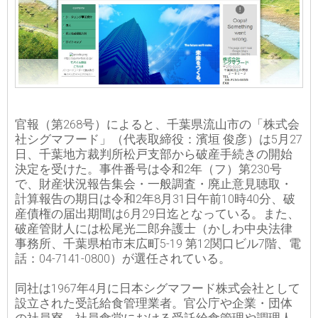
官報（第268号）によると、千葉県流山市の「株式会
社シグマフード」（代表取締役：濱垣 俊彦）は5月27
日、千葉地方裁判所松戸支部から破産手続きの開始
決定を受けた。事件番号は令和2年（フ）第230号
で、財産状況報告集会・一般調査・廃止意見聴取・
計算報告の期日は令和2年8月31日午前10時40分、破
産債権の届出期間は6月29日迄となっている。また、
破産管財人には松尾光二郎弁護士（かしわ中央法律
事務所、千葉県柏市末広町5-19 第12関口ビル7階、電
話：04-7141-0800）が選任されている。
同社は1967年4月に日本シグマフード株式会社として
設立された受託給食管理業者。官公庁や企業・団体