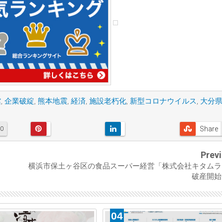
館
,
企業破綻
,
熊本地震
,
経済
,
施設老朽化
,
新型コロナウイルス
,
大分
Share
0
Prev
横浜市保土ヶ谷区の食品スーパー経営「株式会社キタムラ
破産開始
04