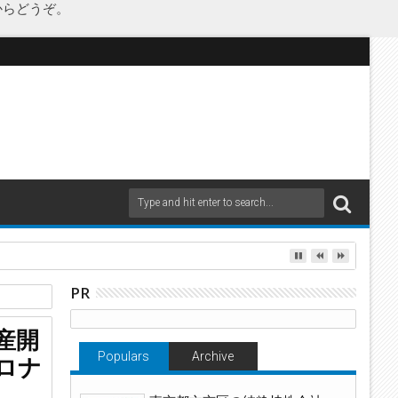
からどうぞ。
as Japanが承継
PR
産開
Populars
Archive
ロナ
新型コロ