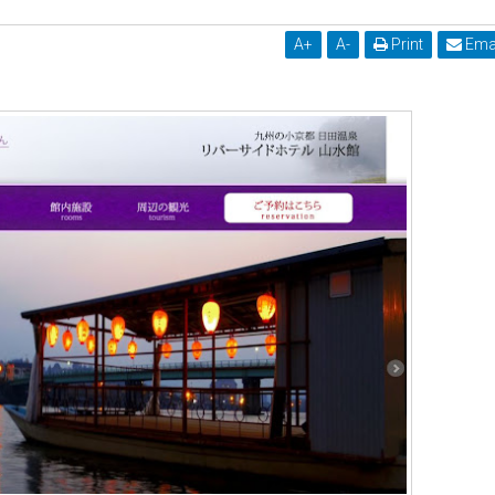
A
+
A
-
Print
Ema