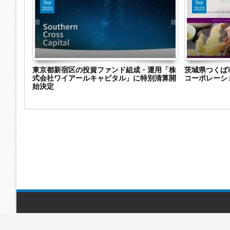
Sep
Sep
2023
2023
株式会社
東京都新宿区の投資ファンド組成・運用「株
茨城県つくば
特別清算
式会社ワイアールキャピタル」に特別清算開
コーポレーシ
継
始決定
infobird.xyz
© 2016-2026. All Rights Reserved.