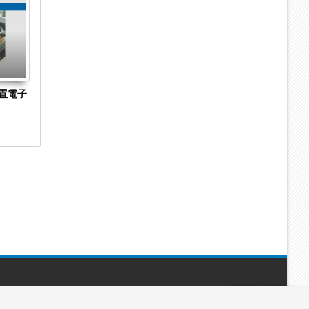
Sep
Sep
2023
2023
置電子
長崎県長崎市の菓子製造・販売「株式会社澤
京都市下京区
乃屋」に破産開始決定 手焼きカステラの製
Hirarintei 
造・販売に特化
始決定
Powered by
Blogger