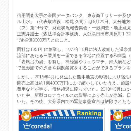
信用調査大手の帝国データバンク、東京商工リサーチ及び
ル山水」（代表取締役：松尾 久司）は5月29日、大分地
（フ）第14号で、財産状況報告集会・一般調査・廃止意見
正憲弁護士（森法律会計事務所、大分県日田市川原町1-32、電
で約9億3000万円とのこと。
同社は1951年に創業し、1977年10月に法人改組した
流部にあたる三隈川を一望できる立地に位置する和室型（
「岩風呂の湯」を有し、神経痛やリュウマチ、婦人病など
で屋形船での夕食や鵜飼鑑賞をすることができるプランを提供
しかし、2016年4月に発生した熊本地震の影響により宿泊
間売上高は約1億4000万円にまで縮小していたうえ、施
費用などが重く、債務超過に陥っていた。2018年3月に
いた中、新型コロナウイルスの影響により売上が急減。日
いた。その後、大分県内での緊急事態宣言は解除されたも