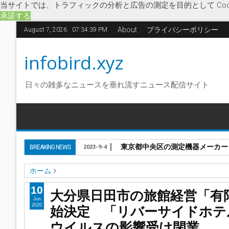
当サイトでは、トラフィックの分析と広告の測定を目的として Coo
承諾する
About
プライバシーポリシー
August 7, 2026
07:34:39 PM
infobird.xyz
日々の雑多なニュースを垂れ流すニュース配信サイト
東京都中央区の測定機器メーカー「株
BREAKING NEWS
2023-9-4
ホーム
リバーサイドホテル山水
リバーサイドホテル山水館
企業
10
大分県日田市の旅館経営「有
破産開始決定
旅館経営
Jun
始決定 「リバーサイドホテ
2020
大分県日田市の旅館経営「有限会社リバーサイドホテル山水
ウイルスの影響受け閉業
ナウイルスの影響受け閉業