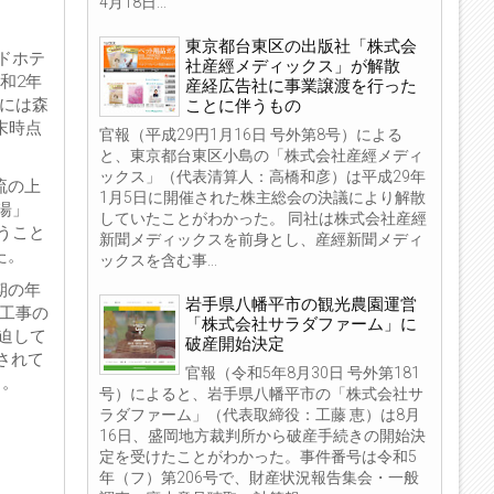
4月18日...
東京都台東区の出版社「株式会
ドホテ
社産經メディックス」が解散
和2年
産経広告社に事業譲渡を行った
人には森
ことに伴うもの
末時点
官報（平成29円1月16日 号外第8号）による
と、東京都台東区小島の「株式会社産經メディ
ックス」（代表清算人：高橋和彦）は平成29年
流の上
1月5日に開催された株主総会の決議により解散
湯」
していたことがわかった。 同社は株式会社産經
うこと
新聞メディックスを前身とし、産經新聞メディ
た。
ックスを含む事...
期の年
岩手県八幡平市の観光農園運営
装工事の
「株式会社サラダファーム」に
迫して
破産開始決定
されて
官報（令和5年8月30日 号外第181
う。
号）によると、岩手県八幡平市の「株式会社サ
ラダファーム」（代表取締役：工藤 恵）は8月
16日、盛岡地方裁判所から破産手続きの開始決
定を受けたことがわかった。事件番号は令和5
年（フ）第206号で、財産状況報告集会・一般