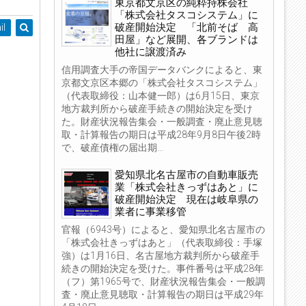
東京都文京区の純粋持株会社
「株式会社タスコシステム」に
破産開始決定 「北前そば 高
il
田屋」など展開、各ブランドは
他社に譲渡済み
信用調査大手の帝国データバンクによると、東
京都文京区本郷の「株式会社タスコシステム」
（代表取締役：山本健一郎）は6月15日、東京
地方裁判所から破産手続きの開始決定を受け
た。財産状況報告集会・一般調査・廃止意見聴
取・計算報告の期日は平成28年9月8日午後2時
で、破産債権の届出期...
愛知県北名古屋市の自動車販売
業「株式会社きっずはあと」に
破産開始決定 現在は岐阜県の
業者に事業移管
官報（6943号）によると、愛知県北名古屋市の
「株式会社きっずはあと」（代表取締役：手塚
強）は1月16日、名古屋地方裁判所から破産手
続きの開始決定を受けた。事件番号は平成28年
（フ）第1965号で、財産状況報告集会・一般調
査・廃止意見聴取・計算報告の期日は平成29年