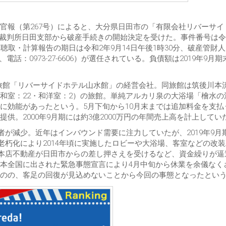
官報（第267号）によると、大分県日田市の「有限会社リバーサイ
方裁判所日田支部から破産手続きの開始決定を受けた。事件番号は令
聴取・計算報告の期日は令和2年9月14日午後1時30分、破産管財
話：0973-27-6606）が選任されている。負債額は2019年9月期
温泉旅館「リバーサイドホテル山水館」の経営会社。同旅館は筑後川本
和室：22・和洋室：2）の旅館。単純アルカリ泉の大浴場「檜水の
に効能があったという。5月下旬から10月末までは追加料金を支払
。2000年9月期には約3億2000万円の年間売上高を計上してい
者が減少。近年はインバウンド需要に注力していたが、2019年9月
設老朽化により2014年頃に実施したロビーや大浴場、客室などの改
は本店不動産が日田市からの差し押さえを受けるなど、資金繰りが逼
本全国に出された緊急事態宣言により4月中旬から休業を余儀なく
のの、客足の回復が見込めないことから今回の事態となったとい