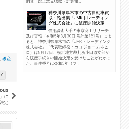
調査・廃止意見聴取・計算報...
神奈川県厚木市の中古自動車買
取・輸出業「JMKトレーディン
グ株式会社」に破産開始決定
信用調査大手の東京商工リサーチ
及び官報（令和5年8月30日 号外第181号）によ
ると、神奈川県厚木市の「JMKトレーディング
株式会社」（代表取締役：カヨ ジョー ムネヒ
ロ）は8月17日、横浜地方裁判所小田原支部か
ら破産手続きの開始決定を受けたことがわかっ
県
,
破産
た。事件番号は令和5年（フ...
0
ious
」に
決定
04
04