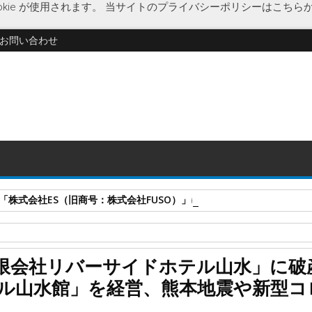
kie が使用されます。
当サイトのプライバシーポリシーはこちら
お問い合わせ
式会社ES（旧商号：株式会社FUSO）」に特別清算開始決定 事業はA-G
破綻
熊本地震
経済
施設老朽化
新型コロナウイルス
大分県
限会社リバーサイドホテル山水」に破
ル山水館」を経営、熊本地震や新型コ
」に破産開始決定 「リバーサイドホテル山水館」を経営、熊本地震や