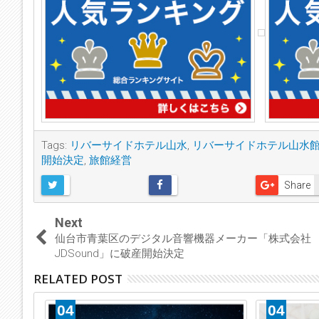
Tags:
リバーサイドホテル山水
,
リバーサイドホテル山水
開始決定
,
旅館経営
Share
Next
仙台市青葉区のデジタル音響機器メーカー「株式会社
JDSound」に破産開始決定
RELATED POST
04
04