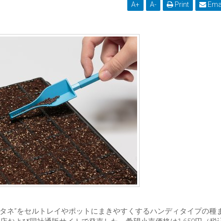
A
+
A
-
Print
Ema
いタネ”をセルトレイやポットにまきやすくするハンディタイプの種