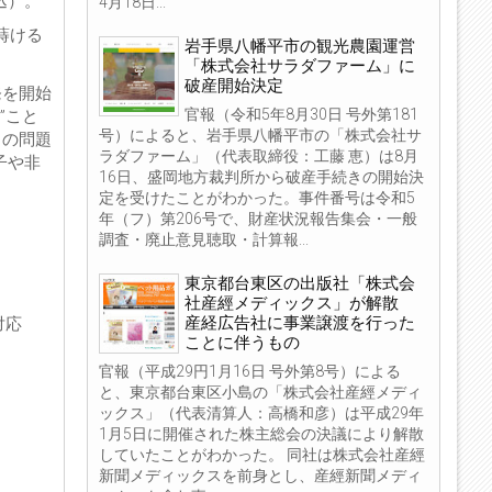
込）。
4月18日...
蒔ける
岩手県八幡平市の観光農園運営
「株式会社サラダファーム」に
破産開始決定
発を開始
官報（令和5年8月30日 号外第181
”こと
号）によると、岩手県八幡平市の「株式会社サ
この問題
ラダファーム」（代表取締役：工藤 恵）は8月
子や非
16日、盛岡地方裁判所から破産手続きの開始決
定を受けたことがわかった。事件番号は令和5
年（フ）第206号で、財産状況報告集会・一般
調査・廃止意見聴取・計算報...
東京都台東区の出版社「株式会
社産經メディックス」が解散
産経広告社に事業譲渡を行った
対応
ことに伴うもの
官報（平成29円1月16日 号外第8号）による
と、東京都台東区小島の「株式会社産經メディ
ックス」（代表清算人：高橋和彦）は平成29年
1月5日に開催された株主総会の決議により解散
していたことがわかった。 同社は株式会社産經
新聞メディックスを前身とし、産經新聞メディ