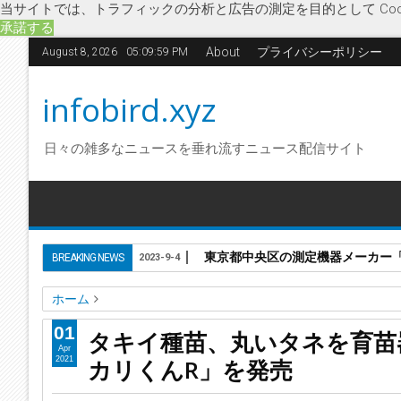
当サイトでは、トラフィックの分析と広告の測定を目的として Coo
承諾する
About
プライバシーポリシー
August 8, 2026
05:10:00 PM
infobird.xyz
日々の雑多なニュースを垂れ流すニュース配信サイト
東京都中央区の測定機器メーカー「株
BREAKING NEWS
2023-9-4
ホーム
カリカリくんＲ
タキイ種苗
簡易播種器具
丸いタネ
経
01
タキイ種苗、丸いタネを育苗
タキイ種苗、丸いタネを育苗器にまきやすくする種まきツール
Apr
カリくんR」を発売
2021