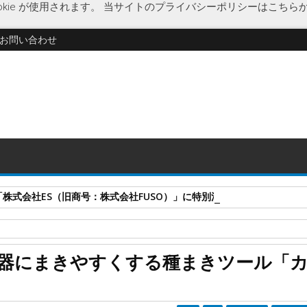
kie が使用されます。
当サイトのプライバシーポリシーはこちら
お問い合わせ
式会社ES（旧商号：株式会社FUSO）」に特別清算開始決定 事業はA-G
済
種まきツール
新製品
器にまきやすくする種まきツール「
「カリカリくんR」を発売