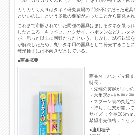
ール『カリカリくんＲ（アール）』を全国の種苗店・園芸店
カリカリくんＲはタキイ研究農場の“門外不出”だった道具を
といいのに」という多数の要望があったことから開発され
これまで市販されていた同種の器具はまけるタネが限られ
したところ、キャベツ、ハクサイ、ハボタンなど丸いタネ
が、思った以上に困難だったという。しかし、試行錯誤を
が解決したため、丸いタネ用の器具として発売することに
球形種子には不向きだとしている。
■商品概要
商品名：ハンディ種ま
特長：
・先端の突起が１つの
・六角形の持ち手が手
・スプーン裏の突起で
・持ち手に穴が開いて
サイズ ：全長206ｍ
希望小売価格：１セット
●適用種子