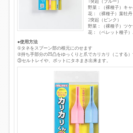
1突起（ブルー）
野菜：（裸種子）キャ
花：（裸種子）葉牡丹
2突起（ピンク）
野菜：（裸種子）ツケ
花：（ペレット種子）
●使用方法
①タネをスプーン部の根元にのせます
②持ち手部分の凹凸をゆっくりと爪でカリカリ（こする）
③セルトレイや、ポットにタネまき出来ます。