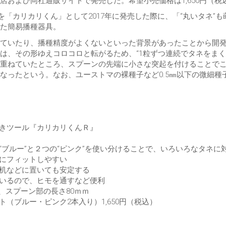
および同社通販サイトで発売した。希望小売価格は1,650円（税
「カリカリくん」として2017年に発売した際に、「“丸いタネ”も
た簡易播種器具。
ていたり、播種精度がよくないといった背景があったことから開
は、その形ゆえコロコロと転がるため、“1粒ずつ連続でタネをまく
重ねていたところ、スプーンの先端に小さな突起を付けることで
なったという。なお、ユーストマの裸種子など0.5㎜以下の微細種
きツール『カリカリくんＲ』
“ブルー”と２つの“ピンク”を使い分けることで、いろいろなタネに
にフィットしやすい
机などに置いても安定する
いるので、ヒモを通すなど便利
ｍ、スプーン部の長さ80ｍｍ
（ブルー・ピンク2本入り）1,650円（税込）