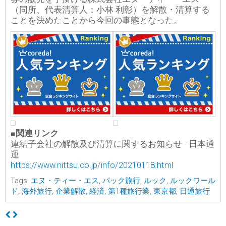
（同所、代表清算人：小林 利彰）を解散・清算する
ことを決めたことから今回の事態となった。
■関連リンク
連結子会社の解散及び清算に関するお知らせ - 日本通
運
https://www.nittsu.co.jp/info/20210118.html
Tags:
エヌ・ティー・エス
,
パック旅行
,
ルック
,
ルックワール
ド
,
海外旅行
,
企業解散
,
経済
,
第1種旅行業
,
東京都
,
日通旅行