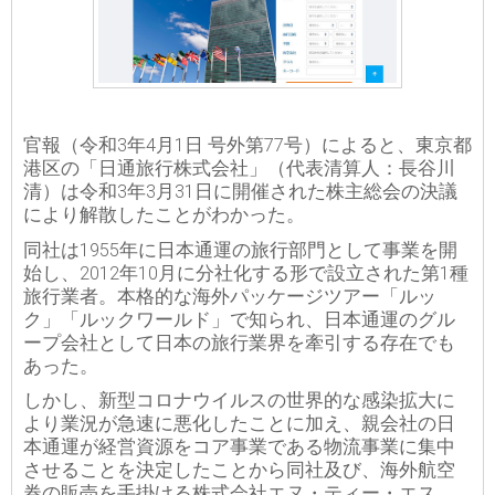
官報（令和3年4月1日 号外第77号）によると、東京都
港区の「日通旅行株式会社」（代表清算人：長谷川
清）は令和3年3月31日に開催された株主総会の決議
により解散したことがわかった。
同社は1955年に日本通運の旅行部門として事業を開
始し、2012年10月に分社化する形で設立された第1種
旅行業者。本格的な海外パッケージツアー「ルッ
ク」「ルックワールド」で知られ、日本通運のグル
ープ会社として日本の旅行業界を牽引する存在でも
あった。
しかし、新型コロナウイルスの世界的な感染拡大に
より業況が急速に悪化したことに加え、親会社の日
本通運が経営資源をコア事業である物流事業に集中
させることを決定したことから同社及び、海外航空
券の販売を手掛ける株式会社エヌ・ティー・エス