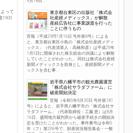
4月18日...
によって
東京都台東区の出版社「株式会
社産經メディックス」が解散
1900
産経広告社に事業譲渡を行った
ことに伴うもの
官報（平成29円1月16日 号外第8号）による
と、東京都台東区小島の「株式会社産經メディ
ックス」（代表清算人：高橋和彦）は平成29年
1月5日に開催された株主総会の決議により解散
していたことがわかった。 同社は株式会社産經
新聞メディックスを前身とし、産經新聞メディ
ックスを含む事...
岩手県八幡平市の観光農園運営
「株式会社サラダファーム」に
破産開始決定
官報（令和5年8月30日 号外第181
号）によると、岩手県八幡平市の「株式会社サ
ラダファーム」（代表取締役：工藤 恵）は8月
16日、盛岡地方裁判所から破産手続きの開始決
定を受けたことがわかった。事件番号は令和5
年（フ）第206号で、財産状況報告集会・一般