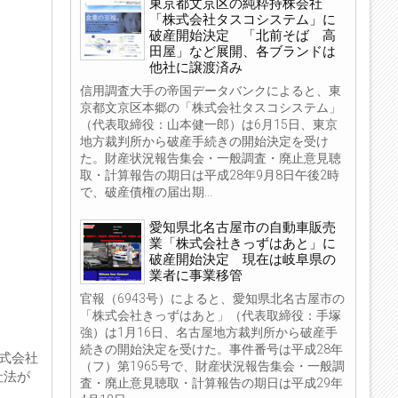
東京都文京区の純粋持株会社
「株式会社タスコシステム」に
破産開始決定 「北前そば 高
田屋」など展開、各ブランドは
他社に譲渡済み
信用調査大手の帝国データバンクによると、東
京都文京区本郷の「株式会社タスコシステム」
（代表取締役：山本健一郎）は6月15日、東京
地方裁判所から破産手続きの開始決定を受け
た。財産状況報告集会・一般調査・廃止意見聴
取・計算報告の期日は平成28年9月8日午後2時
で、破産債権の届出期...
愛知県北名古屋市の自動車販売
業「株式会社きっずはあと」に
破産開始決定 現在は岐阜県の
業者に事業移管
官報（6943号）によると、愛知県北名古屋市の
「株式会社きっずはあと」（代表取締役：手塚
強）は1月16日、名古屋地方裁判所から破産手
続きの開始決定を受けた。事件番号は平成28年
株式会社
（フ）第1965号で、財産状況報告集会・一般調
社法が
査・廃止意見聴取・計算報告の期日は平成29年