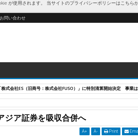
kie が使用されます。
当サイトのプライバシーポリシーはこちら
お問い合わせ
式会社ES（旧商号：株式会社FUSO）」に特別清算開始決定 事業はA-G
度向上
日本アジア証券
藍澤証券
アジア証券を吸収合併へ
A
+
A
-
Print
Ema