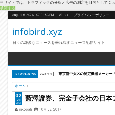
当サイトでは、トラフィックの分析と広告の測定を目的として Coo
承諾する
About
プライバシーポリシー
August 6, 2026
07:01:54 PM
infobird.xyz
日々の雑多なニュースを垂れ流すニュース配信サイト
東京都中央区の測定機器メーカー「株
BREAKING NEWS
2023-9-4
ホーム
M&A
企業合併
吸収合併
経営基盤強化
経済
顧客満足
02
藍澤證券、完全子会社の日本
藍澤證券、完全子会社の日本アジア証券を吸収合併へ
Oct
2017
nikopati
10月 02, 2017