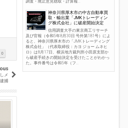
調査・廃止意見聴取・計算報...
神奈川県厚木市の中古自動車買
取・輸出業「JMKトレーディン
グ株式会社」に破産開始決定
信用調査大手の東京商工リサーチ
及び官報（令和5年8月30日 号外第181号）によ
ると、神奈川県厚木市の「JMKトレーディング
株式会社」（代表取締役：カヨ ジョー ムネヒ
ロ）は8月17日、横浜地方裁判所小田原支部か
0
ら破産手続きの開始決定を受けたことがわかっ
た。事件番号は令和5年（フ...
ious
ルしメ
逮捕
14
10
May
Jun
2019
2019