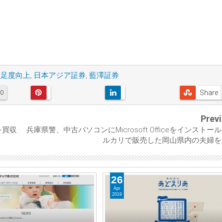
満足度向上
,
日本アジア証券
,
藍澤証券
Share
0
Prev
を買収
兵庫県警、中古パソコンにMicrosoft Officeをインストー
ルカリで販売した岡山県内の夫婦を
26
Apr
2019