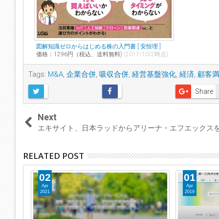
図解知識ゼロからはじめる株の入門書 [ 安恒理 ]
価格：1296円（税込、送料無料)
(2017/10/2時点)
Tags:
M&A
,
企業合併
,
吸収合併
,
経営基盤強化
,
経済
,
顧客
Share
Next
エキサイト、日本ラッドからアリーナ・エフエックス
RELATED POST
02
01
Apr
Apr
2021
2019