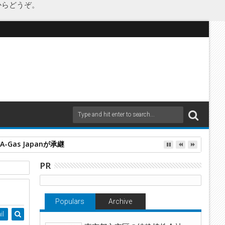
からどうぞ。
as Japanが承継
PR
Populars
Archive
il