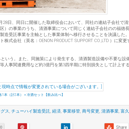
9月28日、同日に開催した取締役会において、同社の連結子会社で
区）の事業のうち、清酒事業について同じく連結子会社のの福徳
製造受託事業を主軸とした事業体制へ移行させることを決議した
英名：OENON PRODUCT SUPPORT CO.,LTD.）に変
いるという。また、同施策により発生する、清酒製造設備や不要な設
等人事関連費用など約3億円を第3四半期に特別損失として計上す
l×各1本（計2本）＋冷酒セット【飲み比べ】
ングス
,
チューハイ製造受託
,
経済
,
事業移管
,
商号変更
,
清酒事業
,
富
Share
0