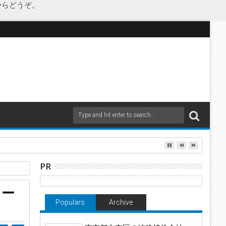
からどうぞ。
as Japanが承継
PR
造
ュー
Populars
Archive