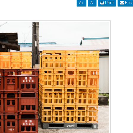
A
+
A
-
Print
Ema