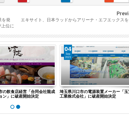
Prev
果を発
エキサイト、日本ラッドからアリーナ・エフエックスを
が上位に
04
Sep
2023
市の飲食店経営「合同会社龍成
埼玉県川口市の電源装置メーカー「玉
ョン」に破産開始決定
工業株式会社」に破産開始決定