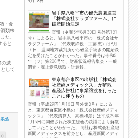
4月18日...
岩手県八幡平市の観光農園運営
「株式会社サラダファーム」に
破産開始決定
清酒・食
長酒類株
官報（令和5年8月30日 号外第181
。また、
号）によると、岩手県八幡平市の「株式会社サ
更すると
ラダファーム」（代表取締役：工藤 恵）は8月
16日、盛岡地方裁判所から破産手続きの開始決
定を受けたことがわかった。事件番号は令和5
年（フ）第206号で、財産状況報告集会・一般
備の減
調査・廃止意見聴取・計算報...
るとして
東京都台東区の出版社「株式会
社産經メディックス」が解散
産経広告社に事業譲渡を行った
ことに伴うもの
官報（平成29円1月16日 号外第8号）による
と、東京都台東区小島の「株式会社産經メディ
ックス」（代表清算人：高橋和彦）は平成29年
久娘酒
1月5日に開催された株主総会の決議により解散
していたことがわかった。 同社は株式会社産經
新聞メディックスを前身とし、産經新聞メディ
0