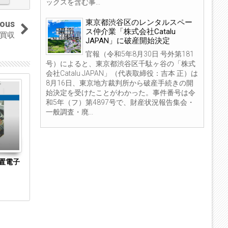
ックスを含む事...
東京都渋谷区のレンタルスペー
ious
ス仲介業「株式会社Catalu
買収
JAPAN」に破産開始決定
官報（令和5年8月30日 号外第181
号）によると、東京都渋谷区千駄ヶ谷の「株式
会社Catalu JAPAN」（代表取締役：吉本 正）は
8月16日、東京地方裁判所から破産手続きの開
04
04
始決定を受けたことがわかった。事件番号は令
Sep
Sep
和5年（フ）第4897号で、財産状況報告集会・
2023
2023
一般調査・廃...
置電子
長崎県長崎市の菓子製造・販売「株式会社澤
京都市下京区
乃屋」に破産開始決定 手焼きカステラの製
Hirarintei 
造・販売に特化
始決定