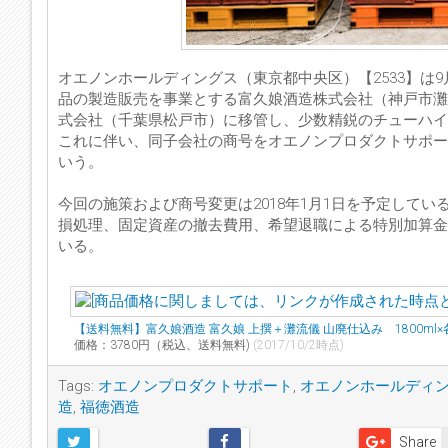
オエノンホールディングス（東京都中央区）【2533】は
品の製造販売を事業とする富久娘酒造株式会社（神戸市灘
式会社（千葉県松戸市）に移管し、少数精鋭のチューハイ
これに伴い、同子会社の商号をオエノンプロダクトサポート株式会社（
いう。
今回の施策および商号変更は2018年1月1日を予定して
損処理、固定資産の撤去費用、希望退職による特別加算金
いる。
【送料無料】富久娘酒造 富久娘 上撰＋灘流儀 山廃仕込み 1800m
価格：3780円（税込、送料無料)
(2017/10/2時点)
Tags:
オエノンプロダクトサポート
,
オエノンホールディ
造
,
福徳酒造
Share