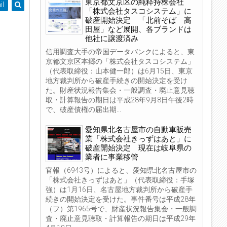
東京都文京区の純粋持株会社
il
「株式会社タスコシステム」に
破産開始決定 「北前そば 高
田屋」など展開、各ブランドは
他社に譲渡済み
信用調査大手の帝国データバンクによると、東
京都文京区本郷の「株式会社タスコシステム」
（代表取締役：山本健一郎）は6月15日、東京
地方裁判所から破産手続きの開始決定を受け
た。財産状況報告集会・一般調査・廃止意見聴
取・計算報告の期日は平成28年9月8日午後2時
で、破産債権の届出期...
愛知県北名古屋市の自動車販売
業「株式会社きっずはあと」に
破産開始決定 現在は岐阜県の
業者に事業移管
官報（6943号）によると、愛知県北名古屋市の
「株式会社きっずはあと」（代表取締役：手塚
強）は1月16日、名古屋地方裁判所から破産手
続きの開始決定を受けた。事件番号は平成28年
（フ）第1965号で、財産状況報告集会・一般調
査・廃止意見聴取・計算報告の期日は平成29年