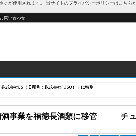
kie が使用されます。
当サイトのプライバシーポリシーはこちら
お問い合わせ
式会社ES（旧商号：株式会社FUSO）」に特別清算開始決定 事業はA-G
チューハイ製造受託
経済
事業移管
商号変更
清酒事業
富久娘酒
の清酒事業を福徳長酒類に移管 チ
類に移管 チューハイ製造受託を主軸事業に