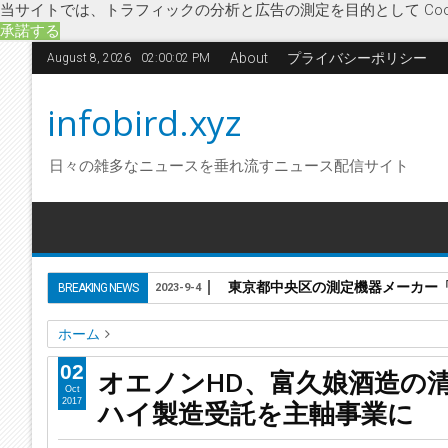
当サイトでは、トラフィックの分析と広告の測定を目的として Coo
承諾する
About
プライバシーポリシー
August 8, 2026
02:00:02 PM
infobird.xyz
日々の雑多なニュースを垂れ流すニュース配信サイト
東京都中央区の測定機器メーカー「株
BREAKING NEWS
2023-9-4
ホーム
オエノンプロダクトサポート
オエノンホールディングス
02
オエノンHD、富久娘酒造
福徳酒造
オエノンHD、富久娘酒造の清酒事業を福徳長酒
Oct
ハイ製造受託を主軸事業に
2017