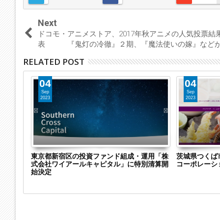
Next
ドコモ・アニメストア、2017年秋アニメの人気投票結
表 『鬼灯の冷徹』２期、『魔法使いの嫁』など
RELATED POST
04
04
Sep
Sep
2023
2023
株式会社
東京都新宿区の投資ファンド組成・運用「株
茨城県つくば
特別清算
式会社ワイアールキャピタル」に特別清算開
コーポレーシ
継
始決定