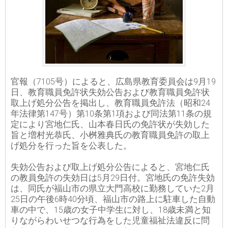
官報（7105号）によると、広島県教育委員会は9月19
日、教育職員免許状失効公告および教育職員免許状
取上げ処分公告を掲出し、教育職員免許法（昭和24
年法律第147号）第10条第1項および同法第11条の規
定により宮地仁氏、山本春日氏の免許状が失効した
旨と増村光恭氏、小桝雅典氏の教育職員免許の取上
げ処分を行った旨を公表した。
失効公告および取上げ処分公告によると、宮地仁氏
の教員免許の失効日は5月29日付。宮地氏の免許失効
は、同氏が福山市の県立大門高校に勤務していた2月
25日の午後6時40分頃、福山市の路上に駐車した自動
車の中で、15歳の女子中学生に対し、18歳未満と知
りながらわいせつな行為をした児童福祉法違反に問