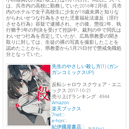
は、呉市内の高校に勤務していた2016年2月頃、呉市
内のホテルで女子高校生に少女が18歳未満と知りな
がらわいせつな行為をさせた児童福祉法違反（淫行
させる行為）容疑で逮捕され、その後、懲役2年、執
行猶予3年の判決を受けて控訴中。裁判の中で同氏は
わいせつ行為を否定していたが、広島県教委の聞き
取りに対しては、生徒の裸の写真を撮影したことを
認めたことから、県教委から5月29日付で懲戒免職処
分となっていた。
先生のやさしい殺し方(1) (ガン
ガンコミックスUP!)
反転シャロウ スクウェア・エニ
ックス 2017-10-21
売り上げランキング : 4944
Amazon
楽天ブックス
7net
e-hon
紀伊國屋書店
by
ヨメレバ