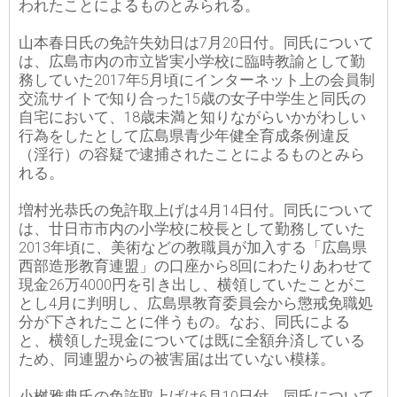
われたことによるものとみられる。
山本春日氏の免許失効日は7月20日付。同氏について
は、広島市内の市立皆実小学校に臨時教諭として勤
務していた2017年5月頃にインターネット上の会員制
交流サイトで知り合った15歳の女子中学生と同氏の
自宅において、18歳未満と知りながらいかがわしい
行為をしたとして広島県青少年健全育成条例違反
（淫行）の容疑で逮捕されたことによるものとみら
れる。
増村光恭氏の免許取上げは4月14日付。同氏について
は、廿日市市内の小学校に校長として勤務していた
2013年頃に、美術などの教職員が加入する「広島県
西部造形教育連盟」の口座から8回にわたりあわせて
現金26万4000円を引き出し、横領していたことがこ
とし4月に判明し、広島県教育委員会から懲戒免職処
分が下されたことに伴うもの。なお、同氏による
と、横領した現金については既に全額弁済している
ため、同連盟からの被害届は出ていない模様。
小桝雅典氏の免許取上げは6月10日付。同氏について