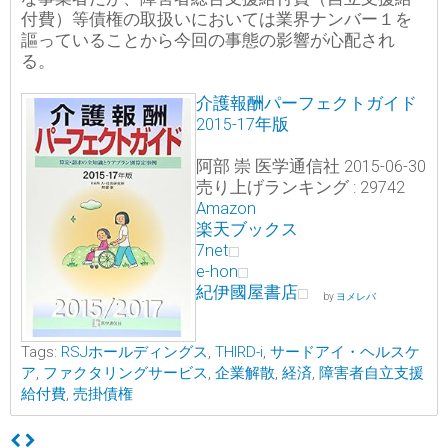
付費）等債権の取扱いにおいては業界ナンバー１を
謳っていることから今回の事態の影響が心配され
る。
介護報酬パーフェクトガイド
2015-17年版
阿部 崇 医学通信社 2015-06-30
売り上げランキング : 29742
Amazon
楽天ブックス
7net
e-hon
紀伊國屋書店
by
ヨメレバ
Tags:
RSJホールディングス
,
THIRD-i
,
サードアイ・ヘルスケ
ア
,
ファクタリングサービス
,
企業解散
,
経済
,
障害者自立支援
給付費
,
売掛債権