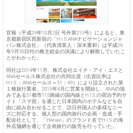
官報（平成29年10月2日 号外第213号）によると、東
京都新宿区西新宿の「H.I.S.ANAナビゲーションジャ
パン株式会社」（代表清算人：深木重和）は平成29
年9月30日付の株主総会の決議により解散していたこ
とがわかった。
同社は2014年11月、株式会社エイチ・アイ・エスと
ANAセールス株式会社の共同出資（出資比率は
H.I.S.：ANAセールス＝51：49）により設立された第
１種旅行業者。2015年4月に営業を開始し、ANAの強
みである51都市115路線の国内線とH.I.S.の宿泊予約サ
イト「スマ宿」を通じた日本国内のホテルなどを自
由に組み合わせることで、訪日外国人の多様なニー
ズに対応する、個人型の国内旅行の企画・造成・手
配会社として、「HAnavi」のブランド名でH.I.S.の海
外店舗網を通じて企画旅行の販売を行っていた。