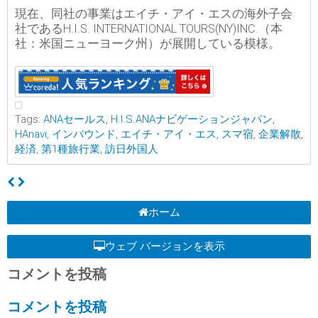
現在、同社の事業はエイチ・アイ・エスの海外子会
社であるH.I.S. INTERNATIONAL TOURS(NY)INC.（本
社：米国ニューヨーク州）が展開している模様。
Tags:
ANAセールス
,
H.I.S.ANAナビゲーションジャパン
,
HAnavi
,
インバウンド
,
エイチ・アイ・エス
,
スマ宿
,
企業解散
,
経済
,
第1種旅行業
,
訪日外国人
ホーム
ウェブ バージョンを表示
コメントを投稿
コメントを投稿