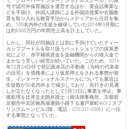
て「クローバーインターナショナルスクール」の屋
号で認可外保育施設を運営するほか、英会話事業な
どを手掛け、外国人講師による外国語授業や右脳教
育を取り入れる教育手法からメディアから注目を集
め、100名内外の生徒を確保していた2014年9月期に
は約6300万円の年間売上高を計上していた。
しかし、同社が同施設とは別に手掛けていたティー
カッププードルを取り扱うペットショップの採算悪
化により、赤字補填資金を金融機関からの借入金で
まかなう苦しい経営が続いていた。このため、2015
年12月24日付で登記面本店の不動産（当時の代表者
の自宅）を債権者により仮差押えをされる事態が発
生。インターナショナルスクールについても最近は
生徒数が30名内外まで減少しており、先行きの見通
しが立たなくなったとして5月23日に事業を停止。事
後処理を辻井圭太朗弁護士（南法律事務所、京都府
京都市中京区柳馬場通錦小路下る瀬戸屋町463-2 スプ
リングムーンビル2階、電話：075-211-0206）に一任
する事態となっていた。