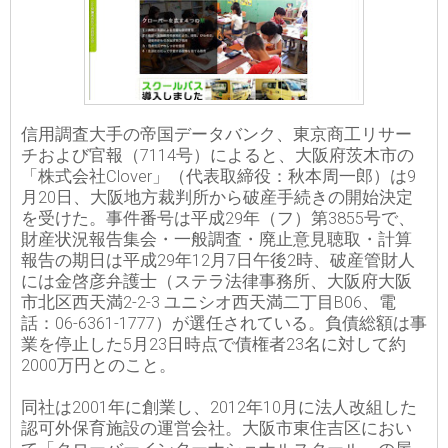
信用調査大手の帝国データバンク、東京商工リサー
チおよび官報（7114号）によると、大阪府茨木市の
「株式会社Clover」（代表取締役：秋本周一郎）は9
月20日、大阪地方裁判所から破産手続きの開始決定
を受けた。事件番号は平成29年（フ）第3855号で、
財産状況報告集会・一般調査・廃止意見聴取・計算
報告の期日は平成29年12月7日午後2時、破産管財人
には金啓彦弁護士（ステラ法律事務所、大阪府大阪
市北区西天満2-2-3 ユニシオ西天満二丁目B06、電
話：06-6361-1777）が選任されている。負債総額は事
業を停止した5月23日時点で債権者23名に対して約
2000万円とのこと。
同社は2001年に創業し、2012年10月に法人改組した
認可外保育施設の運営会社。大阪市東住吉区におい