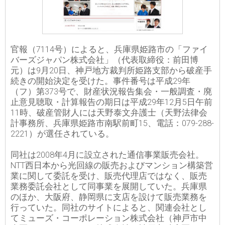
官報（7114号）によると、兵庫県姫路市の「ファイ
バーズジャパン株式会社」（代表取締役：前田博
元）は9月20日、神戸地方裁判所姫路支部から破産手
続きの開始決定を受けた。事件番号は平成29年
（フ）第373号で、財産状況報告集会・一般調査・廃
止意見聴取・計算報告の期日は平成29年12月5日午前
11時、破産管財人には天野泰文弁護士（天野法律会
計事務所、兵庫県姫路市南駅前町15、電話：079-288-
2221）が選任されている。
同社は2008年4月に設立された通信事業販売会社。
NTT西日本から光回線の販売およびマンション構築営
業に関して委託を受け、販売代理店ではなく、販売
業務委託会社として同事業を展開していた。兵庫県
のほか、大阪府、静岡県に支店を設けて販売業務を
行っていた。同社のサイトによると、関連会社とし
てミューズ・コーポレーション株式会社（神戸市中